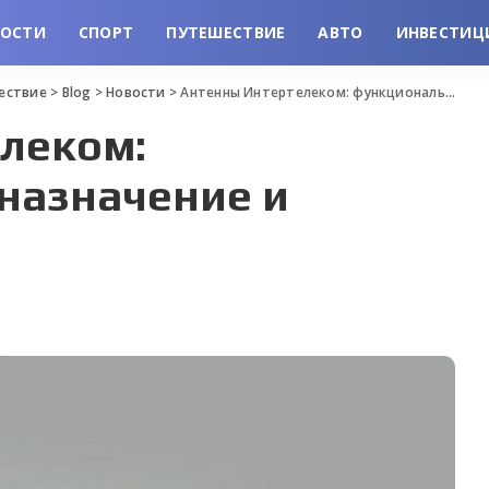
ВОСТИ
СПОРТ
ПУТЕШЕСТВИЕ
АВТО
ИНВЕСТИЦ
шествие
>
Blog
>
Новости
>
Антенны Интертелеком: функциональное назначение и возможности
леком:
назначение и