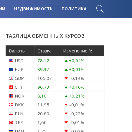
ИИ
НЕДВИЖИМОСТЬ
ПОЛИТИКА
ТАБЛИЦА ОБМЕННЫХ КУРСОВ
Валюты
Ставка
Изменение %
USD
78,12
+0,04
%
EUR
89,37
+0,01
%
GBP
105,07
–0,14
%
CHF
96,73
+0,16
%
NOK
8,10
+0,21
%
DKK
11,95
–0,01
%
PLN
20,60
–0,22
%
TRY
1,66
–0,01
%
UAH
1,75
–0,02
%