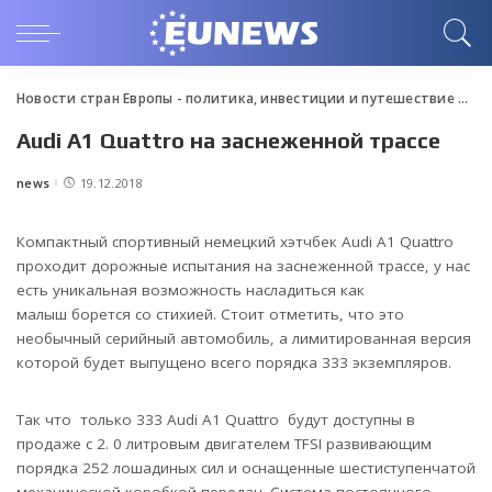
Новости стран Европы - политика, инвестиции и путешествие
>
Blo
Audi A1 Quattro на заснеженной трассе
news
19.12.2018
Posted
by
Компактный спортивный немецкий хэтчбек Audi A1 Quattro
проходит дорожные испытания на заснеженной трассе, у нас
есть уникальная возможность насладиться как
малыш борется со стихией.
Стоит отметить, что это
необычный серийный автомобиль, а лимитированная версия
которой будет выпущено всего порядка 333 экземпляров.
Так что только 333 Audi A1 Quattro будут доступны в
продаже с 2. 0 литровым двигателем TFSI развивающим
порядка 252 лошадиных сил и оснащенные шестиступенчатой
механической коробкой передач. Система постоянного