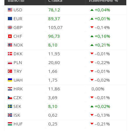
USD
78,12
+0,04
%
EUR
89,37
+0,01
%
GBP
105,07
–0,14
%
CHF
96,73
+0,16
%
NOK
8,10
+0,21
%
DKK
11,95
–0,01
%
PLN
20,60
–0,22
%
TRY
1,66
–0,01
%
UAH
1,75
–0,02
%
HRK
11,86
0,00
%
CZK
3,69
–0,01
%
SEK
8,10
+0,02
%
ISK
0,62
–0,13
%
HUF
0,25
–0,21
%