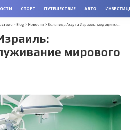
ВОСТИ
СПОРТ
ПУТЕШЕСТВИЕ
АВТО
ИНВЕСТИЦ
шествие
>
Blog
>
Новости
>
Больница Ассута Израиль: медицинское обслуживание мирового уровня
Израиль:
луживание мирового