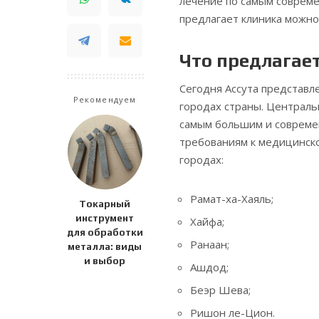
лечение по самым совреме
предлагает клиника можно
Что предлагае
Сегодня Ассута представ
Рекомендуем
городах страны. Централь
самым большим и совреме
требованиям к медицинск
городах:
Рамат-ха-Хаяль;
Токарный
инструмент
Хайфа;
для обработки
Ранаан;
металла: виды
и выбор
Ашдод;
Беэр Шева;
Ришон ле-Цион.