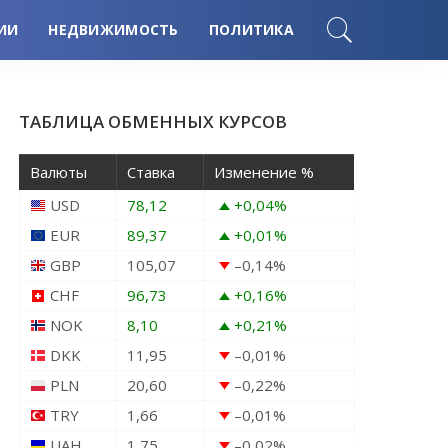
ИИ
НЕДВИЖИМОСТЬ
ПОЛИТИКА
ТАБЛИЦА ОБМЕННЫХ КУРСОВ
Валюты
Ставка
Изменение %
USD
78,12
+0,04
%
EUR
89,37
+0,01
%
GBP
105,07
–0,14
%
CHF
96,73
+0,16
%
NOK
8,10
+0,21
%
DKK
11,95
–0,01
%
PLN
20,60
–0,22
%
TRY
1,66
–0,01
%
UAH
1,75
–0,02
%