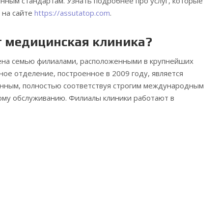
нным стандартам. Узнать подробнее про услуг, которые
 на сайте
https://assutatop.com
.
т медицинская клиника?
лена семью филиалами, расположенными в крупнейших
ное отделение, построенное в 2009 году, является
нным, полностью соответствуя строгим международным
ому обслуживанию. Филиалы клиники работают в