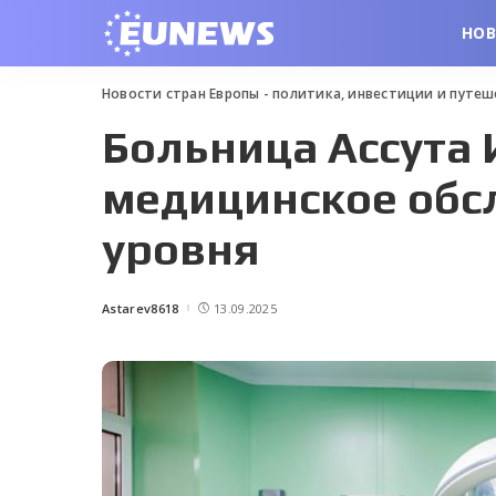
НО
Новости стран Европы - политика, инвестиции и путе
Больница Ассута 
медицинское обс
уровня
Astarev8618
13.09.2025
Posted
by