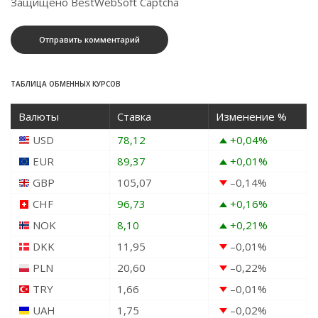
Защищено BestWebSoft Captcha
ТАБЛИЦА ОБМЕННЫХ КУРСОВ
Валюты
Ставка
Изменение %
USD
78,12
+0,04
%
EUR
89,37
+0,01
%
GBP
105,07
–0,14
%
CHF
96,73
+0,16
%
NOK
8,10
+0,21
%
DKK
11,95
–0,01
%
PLN
20,60
–0,22
%
TRY
1,66
–0,01
%
UAH
1,75
–0,02
%