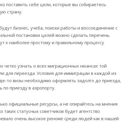
ко поставить себе цели, которые вы собираетесь
ую страну.
удут бизнес, учеба, поиски работы и воссоединение с
вильной постановки целей можно сделать перечень
ут к наиболее простому и правильному процессу
о четко узнать о всех миграционных нюансах той
ли для переезда. Условия для иммиграции в каждой из
де-то визы необходимо оформлять задолго до приезда,
ь по приезду в аэропорту.
лько официальные ресурсы, а не опирайтесь на мнения
з таких статусных советчиков будет агентство
воевало очень высокое реноме среди людей как в нашей