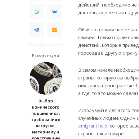
действий, необходимо чет
достичь, переезжая в друг
Обычно целями переезда б
семьей. Только после пра
действий, которые привед
переезда в другую страну.
Рекомендуем
В самом начале необходим
страны, которую вы выбра
них совершенно разные. Г
а где-то это можно сделат
Выбор
конического
Используйте для этого то
подшипника:
случайных людей. Одним и
требования к
emigrant.help
, которое за
нагрузке,
материалу и
стране, так и в мире.
конструкции