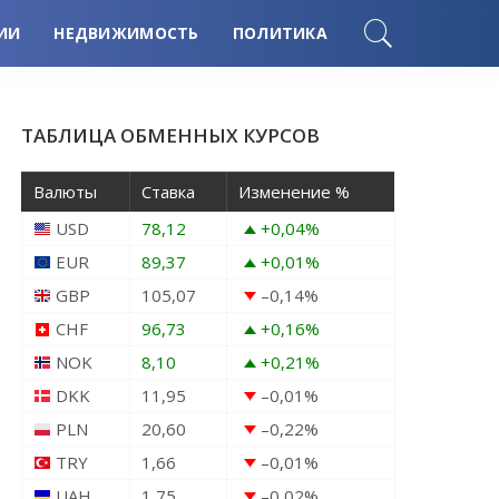
ИИ
НЕДВИЖИМОСТЬ
ПОЛИТИКА
ТАБЛИЦА ОБМЕННЫХ КУРСОВ
Валюты
Ставка
Изменение %
USD
78,12
+0,04
%
EUR
89,37
+0,01
%
GBP
105,07
–0,14
%
CHF
96,73
+0,16
%
NOK
8,10
+0,21
%
DKK
11,95
–0,01
%
PLN
20,60
–0,22
%
TRY
1,66
–0,01
%
UAH
1,75
–0,02
%