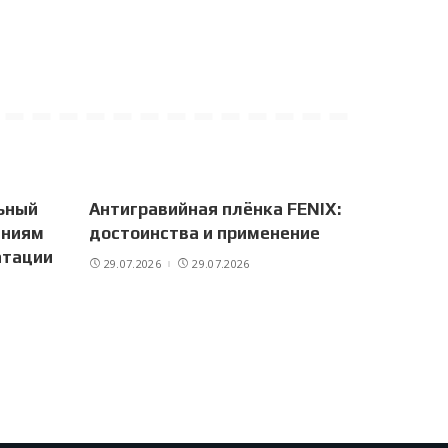
ьный
Антигравийная плёнка FENIX:
аниям
достоинства и применение
атации
29.07.2026
29.07.2026