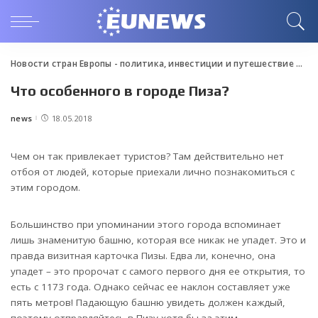
Новости стран Европы - политика, инвестиции и путешествие
>
Blo
Что особенного в городе Пиза?
news
18.05.2018
Posted
by
Чем он так привлекает туристов? Там действительно нет
отбоя от людей, которые приехали лично познакомиться с
этим городом.
Большинство при упоминании этого города вспоминает
лишь знаменитую башню, которая все никак не упадет. Это и
правда визитная карточка Пизы. Едва ли, конечно, она
упадет – это пророчат с самого первого дня ее открытия, то
есть с 1173 года. Однако сейчас ее наклон составляет уже
пять метров! Падающую башню увидеть должен каждый,
поэтому отправляйтесь в Пизу хотя бы за этим.