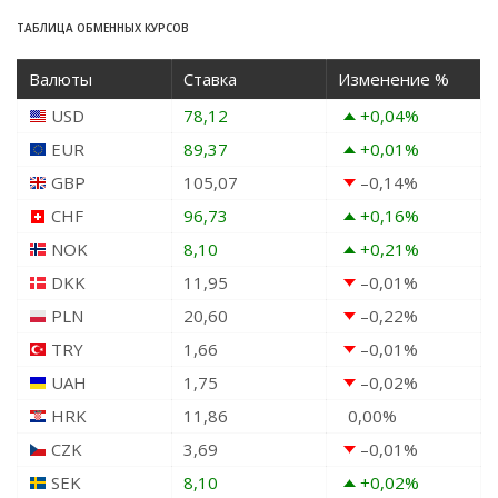
ТАБЛИЦА ОБМЕННЫХ КУРСОВ
Валюты
Ставка
Изменение %
USD
78,12
+0,04
%
EUR
89,37
+0,01
%
GBP
105,07
–0,14
%
CHF
96,73
+0,16
%
NOK
8,10
+0,21
%
DKK
11,95
–0,01
%
PLN
20,60
–0,22
%
TRY
1,66
–0,01
%
UAH
1,75
–0,02
%
HRK
11,86
0,00
%
CZK
3,69
–0,01
%
SEK
8,10
+0,02
%