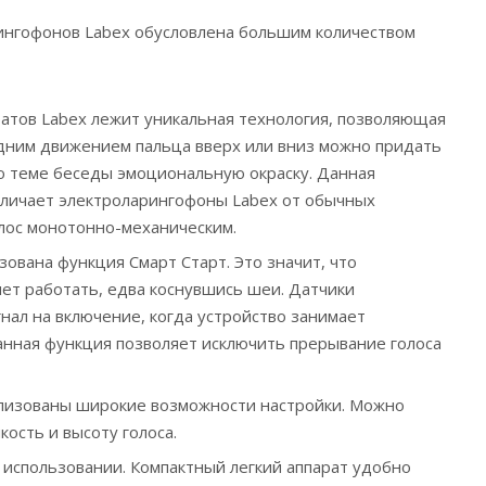
ингофонов Labex обусловлена большим количеством
ратов Labex лежит уникальная технология, позволяющая
дним движением пальца вверх или вниз можно придать
ю теме беседы эмоциональную окраску. Данная
тличает электроларингофоны Labex от обычных
лос монотонно-механическим.
зована функция Смарт Старт. Это значит, что
ет работать, едва коснувшись шеи. Датчики
нал на включение, когда устройство занимает
нная функция позволяет исключить прерывание голоса
ализованы широкие возможности настройки. Можно
ость и высоту голоса.
 использовании. Компактный легкий аппарат удобно