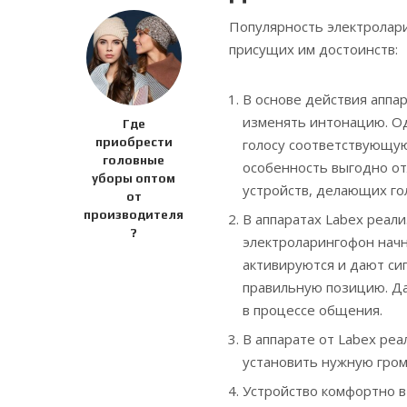
Популярность электролар
присущих им достоинств:
В основе действия аппа
изменять интонацию. О
Где
приобрести
голосу соответствующу
головные
особенность выгодно о
уборы оптом
устройств, делающих го
от
производителя
В аппаратах Labex реали
?
электроларингофон начн
активируются и дают сиг
правильную позицию. Да
в процессе общения.
В аппарате от Labex ре
установить нужную громк
Устройство комфортно в