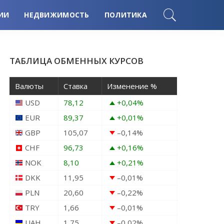
ИИ
НЕДВИЖИМОСТЬ
ПОЛИТИКА
ТАБЛИЦА ОБМЕННЫХ КУРСОВ
Валюты
Ставка
Изменение %
USD
78,12
+0,04
%
EUR
89,37
+0,01
%
GBP
105,07
–0,14
%
CHF
96,73
+0,16
%
NOK
8,10
+0,21
%
DKK
11,95
–0,01
%
PLN
20,60
–0,22
%
TRY
1,66
–0,01
%
UAH
1,75
–0,02
%