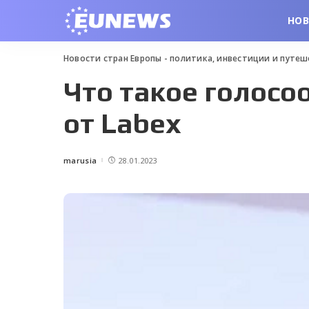
НО
Новости стран Европы - политика, инвестиции и путе
Что такое голос
от Labex
marusia
28.01.2023
Posted
by