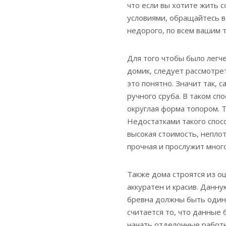
что если вы хотите жить 
условиями, обращайтесь в
недорого, по всем вашим 
Для того чтобы было легч
домик, следует рассмотрет
это понятно. Значит так,
ручного сруба. В таком сп
округлая форма топором. Т
Недостатками такого спос
высокая стоимость, непло
прочная и прослужит много
Также дома строятся из 
аккуратен и красив. Данн
бревна должны быть одина
считается то, что данные 
начать отделочные работы 