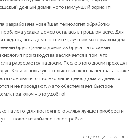
ешевый дачный домик – это наилучший вариант!
ла разработана новейшая технология обработки
проблема усадки домов осталась в прошлом веке. Для
тят ждать, пока дом отстоится, лучшим материалом для
лееный брус. Дачный домик из бруса – это самый
ехнология производства заключается в том, что
сина разрезается на доски. После этого доски проходят
брус. Клей используют только высокого качества, а также
остатком является только лишь цена. Дома и данного
тся и не проседают. А это обеспечивает быстрое
омик под ключ – это удобно!
ько на лето. Для постоянного жилья лучше приобрести
тут — новое измайлово новостройки
СЛЕДУЮЩАЯ СТАТЬЯ