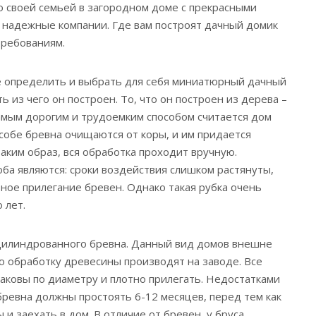
со своей семьей в загородном доме с прекрасными
 надежные компании. Где вам построят дачный домик
требованиям.
е определить и выбрать для себя миниатюрный дачный
ь из чего он построен. То, что он построен из дерева –
 самым дорогим и трудоемким способом считается дом
особе бревна очищаются от коры, и им придается
аким образ, вся обработка проходит вручную.
оба являются: сроки воздействия слишком растянуты,
тное прилегание бревен. Однако такая рубка очень
 лет.
оцилиндрованного бревна. Данный вид домов внешне
ую обработку древесины производят на заводе. Все
ковы по диаметру и плотно прилегать. Недостатками
бревна должны простоять 6-12 месяцев, перед тем как
и заехать в дом. В отличие от бревен, у бруса