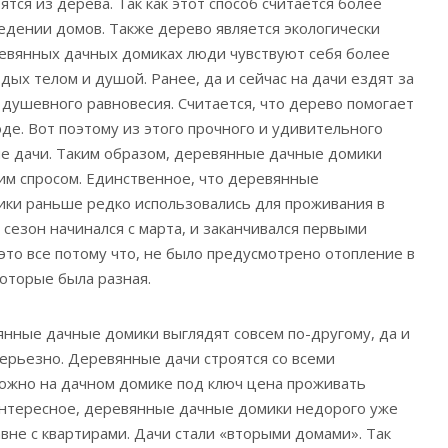
ятся из дерева. Так как этот способ считается более
едении домов. Также дерево является экологически
евянных дачных домиках люди чувствуют себя более
дых телом и душой. Ранее, да и сейчас на дачи ездят за
 душевного равновесия. Считается, что дерево помогает
де. Вот поэтому из этого прочного и удивительного
не дачи. Таким образом, деревянные дачные домики
им спросом. Единственное, что деревянные
ки раньше редко использовались для проживания в
сезон начинался с марта, и заканчивался первыми
это все потому что, не было предусмотрено отопление в
которые была разная.
нные дачные домики выглядят совсем по-другому, да и
серьезно. Деревянные дачи строятся со всеми
ожно на дачном домике под ключ цена проживать
 интересное, деревянные дачные домики недорого уже
вне с квартирами. Дачи стали «вторыми домами». Так