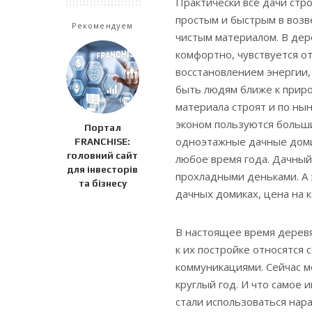
Практически все дачи стро
простым и быстрым в возв
Рекомендуем
чистым материалом. В дер
комфортно, чувствуется от
восстановлением энергии,
быть людям ближе к приро
материала строят и по ны
эконом пользуются больш
Портал
одноэтажные дачные доми
FRANCHISE:
головний сайт
любое время года. Дачный 
для інвесторів
прохладными деньками. А 
та бізнесу
дачных домиках, цена на 
В настоящее время деревя
к их постройке относятся 
коммуникациями. Сейчас м
круглый год. И что самое
стали использоваться нара