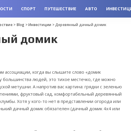
ВОСТИ
СПОРТ
ПУТЕШЕСТВИЕ
АВТО
ИНВЕСТИЦ
шествие
>
Blog
>
Инвестиции
>
Деревянный дачный домик
ный домик
вам ассоциации, когда вы слышите слово «домик
 у большинства людей, это тихое местечко, где можно
ской метушни. А напротив вас картина: грядки с зеленью
стениями, фруктовый сад, комфортабельный деревянный
лумбы. Хотя у кого-то нет в представлении огорода или
енький дачный домик обязателен (дачный домик 4х4 или