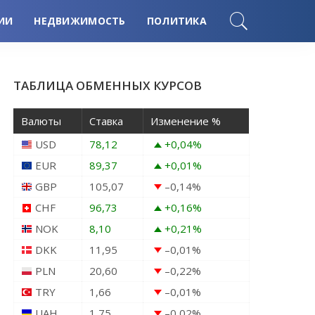
ИИ
НЕДВИЖИМОСТЬ
ПОЛИТИКА
ТАБЛИЦА ОБМЕННЫХ КУРСОВ
Валюты
Ставка
Изменение %
USD
78,12
+0,04
%
EUR
89,37
+0,01
%
GBP
105,07
–0,14
%
CHF
96,73
+0,16
%
NOK
8,10
+0,21
%
DKK
11,95
–0,01
%
PLN
20,60
–0,22
%
TRY
1,66
–0,01
%
UAH
1,75
–0,02
%