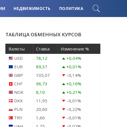
ИИ
НЕДВИЖИМОСТЬ
ПОЛИТИКА
ТАБЛИЦА ОБМЕННЫХ КУРСОВ
Валюты
Ставка
Изменение %
USD
78,12
+0,04
%
EUR
89,37
+0,01
%
GBP
105,07
–0,14
%
CHF
96,73
+0,16
%
NOK
8,10
+0,21
%
DKK
11,95
–0,01
%
PLN
20,60
–0,22
%
TRY
1,66
–0,01
%
UAH
1,75
–0,02
%