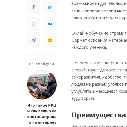
возможности для эволюции
качественные знания можн
заведений, но и через ви
Онлайн-обучение стремит
формат освоения материал
каждого ученика.
Непрерывное совершенств
Рекомендуем
способствует демократиза
саморазвития. Удобство, 
людям из разных уголков 
углублять имеющиеся ком
аудиторий.
Что такое РРЦ
и как важно ее
Преимущества 
контролирова
ть на интернет
Виртуальная образовател