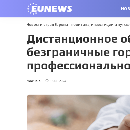
НО
Новости стран Европы - политика, инвестиции и путе
Дистанционное о
безграничные го
профессионально
marusia
16.06.2024
Posted
by