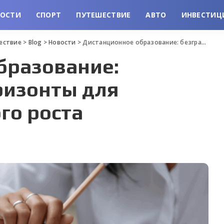
ВОСТИ
СПОРТ
ПУТЕШЕСТВИЕ
АВТО
ИНВЕСТИЦ
шествие
>
Blog
>
Новости
>
Дистанционное образование: безграничные горизонты для профессионального роста
бразование:
ризонты для
го роста