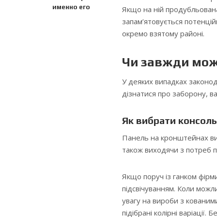
именно его
Якщо на ній продубльована
запам’ятовується потенційн
окремо взятому районі.
Чи завжди мож
У деяких випадках законод
дізнатися про заборону, ва
Як вибрати консоль
Панель на кронштейнах виб
також виходячи з потреб п
Якщо поруч із ганком фірми
підсвічуванням. Коли можл
увагу на вироби з кованим
підібрані колірні варіації