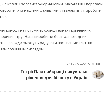
ий, бежевий і золотисто-коричневий. Маючи інші переваги,
ворити їх із нашими фахівцями, які знають, як зробити
вною.
мні консолі на потужних кронштейнах і кріпленнях,
пориви вітру. Наші вироби не бояться погодних
зів. І завжди зможуть радувати вас і ваших клієнтів
ним зовнішнім виглядом.
СЛЕДУЮЩАЯ СТАТЬЯ
ТетрісПак: найкращі пакувальні
рішення для бізнесу в Україні