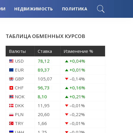
ИИ
НЕДВИЖИМОСТЬ
ПОЛИТИКА
ТАБЛИЦА ОБМЕННЫХ КУРСОВ
Валюты
Ставка
Изменение %
USD
78,12
+0,04
%
EUR
89,37
+0,01
%
GBP
105,07
–0,14
%
CHF
96,73
+0,16
%
NOK
8,10
+0,21
%
DKK
11,95
–0,01
%
PLN
20,60
–0,22
%
TRY
1,66
–0,01
%
UAH
1,75
–0,02
%