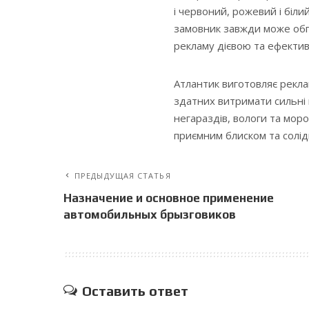
і червоний, рожевий і біл
замовник завжди може обго
рекламу дієвою та ефекти
Атлантик виготовляє рекла
здатних витримати сильні 
негараздів, вологи та моро
приємним блиском та солід
ПРЕДЫДУЩАЯ СТАТЬЯ
Назначение и основное применение
автомобильных брызговиков
Оставить ответ