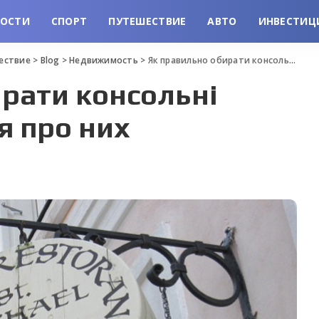
ВОСТИ
СПОРТ
ПУТЕШЕСТВИЕ
АВТО
ИНВЕСТИЦ
шествие
>
Blog
>
Недвижимость
>
Як правильно обирати консольні вивіски та поняття про них
рати консольні
я про них