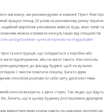
шого магазину, ми рекомендуємо в компанії Прінт Факторі.
який працює понад 20 років на рекламному ринку України
 надійний виробник рекламних вивісок будь яких типів та
осиланням можна отримати консультацію від спеціалістів
ry.com.ua/izgotovlenie-vyvesok/vyveski-na-magazinakh/
проста конструкція, що складається з коробки або
 мати підсвічування, або не мати такого. Але консоль
ерпендикулярно до фасаду будівлі, щоб на вузьких
 оглядом її змогли помітити покупці. Багато фірм
рним способом розповісти себе світу десятиліттями.
амній консолі вказують з двох сторін. Так люди, що йдуть
й бік, бачать, що в цьому будинку розташована друкарня
ним маркетинговим ходом навіть на широких проспектах.