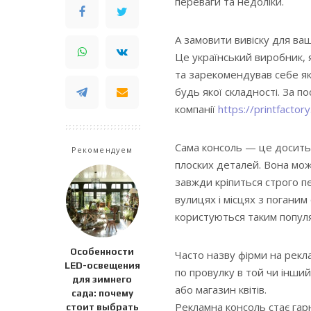
переваги та недоліки.
А замовити вивіску для ва
Це український виробник, 
та зарекомендував себе як
будь якої складності. За п
компанії
https://printfacto
Сама консоль — це досить 
Рекомендуем
плоских деталей. Вона може
завжди кріпиться строго п
вулицях і місцях з поганим
користуються таким популя
Особенности
Часто назву фірми на рекл
LED-освещения
по провулку в той чи інши
для зимнего
або магазин квітів.
сада: почему
Рекламна консоль стає гар
стоит выбрать