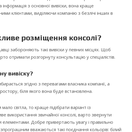
 інформація з основної вивіски, вона краще
ими клієнтами, виділяючи компанію з безлічі інших в
ливе розміщення консолі?
авці забороняють такі вивіски у певних місцях. Щоб
рто отримати розгорнуту консультацію у спеціалістів.
ну вивіску?
ирається згідно з перевагами власника компанії, а
ростору, біля якого вона буде встановлена.
 мало світла, то краще підібрати варіант із
иве використання звичайної консолі, варто звернути
и елементами. Добре привертають увагу і правильно
. Безпрограшним вважаються такі поєднання кольорів: білий