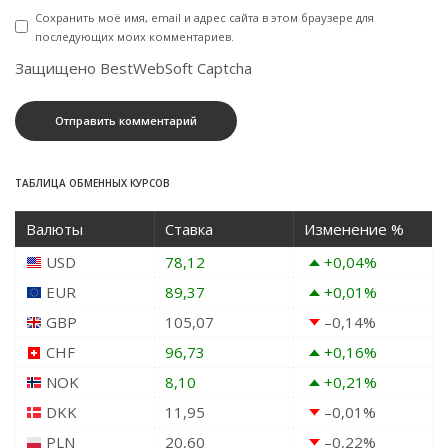
Сохранить моё имя, email и адрес сайта в этом браузере для
последующих моих комментариев.
Защищено BestWebSoft Captcha
ТАБЛИЦА ОБМЕННЫХ КУРСОВ
Валюты
Ставка
Изменение %
USD
78,12
+0,04
%
EUR
89,37
+0,01
%
GBP
105,07
–0,14
%
CHF
96,73
+0,16
%
NOK
8,10
+0,21
%
DKK
11,95
–0,01
%
PLN
20,60
–0,22
%