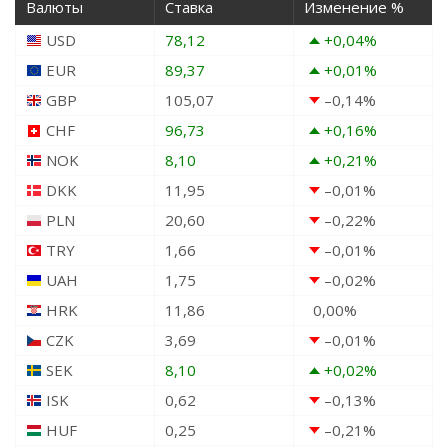
Валюты
Ставка
Изменение %
USD
78,12
+0,04
%
EUR
89,37
+0,01
%
GBP
105,07
–0,14
%
CHF
96,73
+0,16
%
NOK
8,10
+0,21
%
DKK
11,95
–0,01
%
PLN
20,60
–0,22
%
TRY
1,66
–0,01
%
UAH
1,75
–0,02
%
HRK
11,86
0,00
%
CZK
3,69
–0,01
%
SEK
8,10
+0,02
%
ISK
0,62
–0,13
%
HUF
0,25
–0,21
%