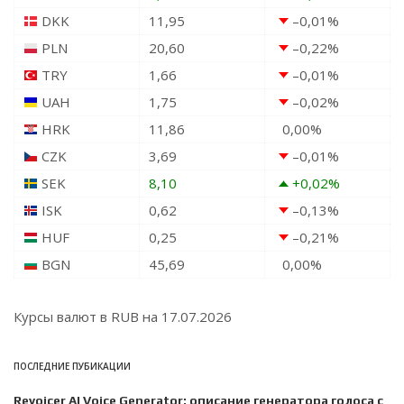
DKK
11,95
–0,01
%
PLN
20,60
–0,22
%
TRY
1,66
–0,01
%
UAH
1,75
–0,02
%
HRK
11,86
0,00
%
CZK
3,69
–0,01
%
SEK
8,10
+0,02
%
ISK
0,62
–0,13
%
HUF
0,25
–0,21
%
BGN
45,69
0,00
%
Курсы валют в
RUB
на 17.07.2026
ПОСЛЕДНИЕ ПУБИКАЦИИ
Revoicer AI Voice Generator: описание генератора голоса с