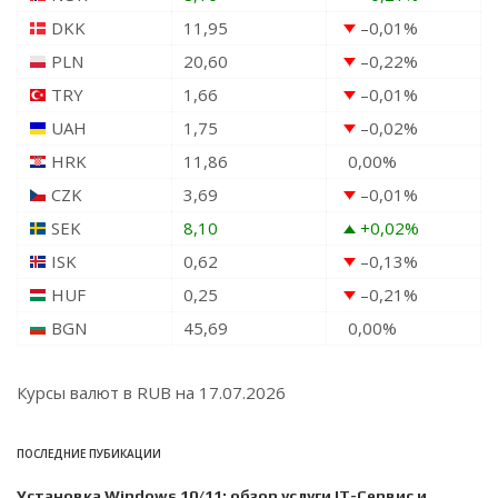
DKK
11,95
–0,01
%
PLN
20,60
–0,22
%
TRY
1,66
–0,01
%
UAH
1,75
–0,02
%
HRK
11,86
0,00
%
CZK
3,69
–0,01
%
SEK
8,10
+0,02
%
ISK
0,62
–0,13
%
HUF
0,25
–0,21
%
BGN
45,69
0,00
%
Курсы валют в
RUB
на 17.07.2026
ПОСЛЕДНИЕ ПУБИКАЦИИ
Установка Windows 10/11: обзор услуги IT-Сервис и