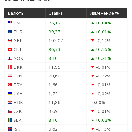
Валюты
Ставка
Изменение %
USD
78,12
+0,04
%
EUR
89,37
+0,01
%
GBP
105,07
–0,14
%
CHF
96,73
+0,16
%
NOK
8,10
+0,21
%
DKK
11,95
–0,01
%
PLN
20,60
–0,22
%
TRY
1,66
–0,01
%
UAH
1,75
–0,02
%
HRK
11,86
0,00
%
CZK
3,69
–0,01
%
SEK
8,10
+0,02
%
ISK
0,62
–0,13
%