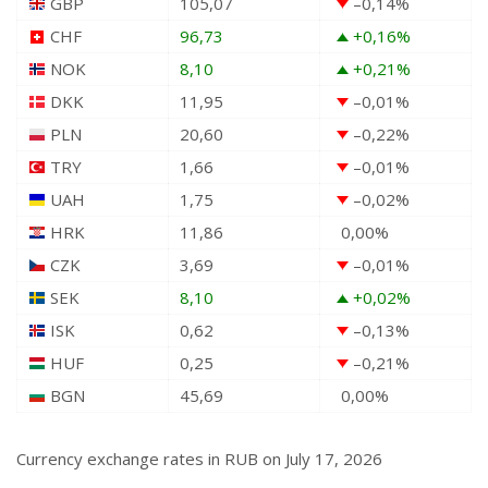
GBP
105,07
–0,14
%
CHF
96,73
+0,16
%
NOK
8,10
+0,21
%
DKK
11,95
–0,01
%
PLN
20,60
–0,22
%
TRY
1,66
–0,01
%
UAH
1,75
–0,02
%
HRK
11,86
0,00
%
CZK
3,69
–0,01
%
SEK
8,10
+0,02
%
ISK
0,62
–0,13
%
HUF
0,25
–0,21
%
BGN
45,69
0,00
%
Currency exchange rates in
RUB
on July 17, 2026