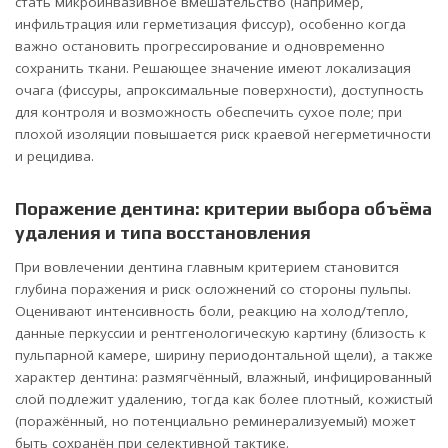
стать микроинвазивное вмешательство (например,
инфильтрация или герметизация фиссур), особенно когда
важно остановить прогрессирование и одновременно
сохранить ткани. Решающее значение имеют локализация
очага (фиссуры, апроксимальные поверхности), доступность
для контроля и возможность обеспечить сухое поле; при
плохой изоляции повышается риск краевой негерметичности
и рецидива.
Поражение дентина: критерии выбора объёма
удаления и типа восстановления
При вовлечении дентина главным критерием становится
глубина поражения и риск осложнений со стороны пульпы.
Оценивают интенсивность боли, реакцию на холод/тепло,
данные перкуссии и рентгенологическую картину (близость к
пульпарной камере, ширину периодонтальной щели), а также
характер дентина: размягчённый, влажный, инфицированный
слой подлежит удалению, тогда как более плотный, кожистый
(поражённый, но потенциально реминерализуемый) может
быть сохранён при селективной тактике.