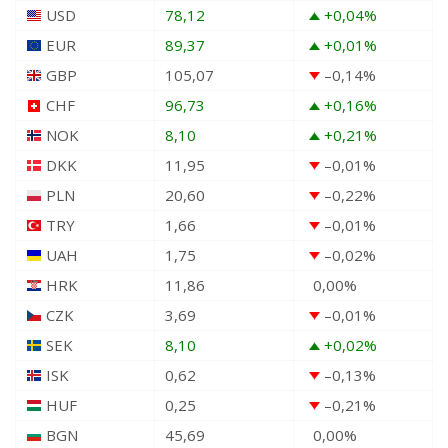
USD
78,12
+0,04
%
EUR
89,37
+0,01
%
GBP
105,07
–0,14
%
CHF
96,73
+0,16
%
NOK
8,10
+0,21
%
DKK
11,95
–0,01
%
PLN
20,60
–0,22
%
TRY
1,66
–0,01
%
UAH
1,75
–0,02
%
HRK
11,86
0,00
%
CZK
3,69
–0,01
%
SEK
8,10
+0,02
%
ISK
0,62
–0,13
%
HUF
0,25
–0,21
%
BGN
45,69
0,00
%