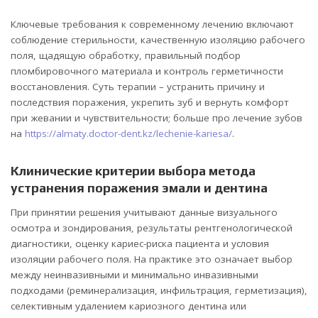
Ключевые требования к современному лечению включают
соблюдение стерильности, качественную изоляцию рабочего
поля, щадящую обработку, правильный подбор
пломбировочного материала и контроль герметичности
восстановления. Суть терапии – устранить причину и
последствия поражения, укрепить зуб и вернуть комфорт
при жевании и чувствительности; больше про лечение зубов
на
https://almaty.doctor-dent.kz/lechenie-kariesa/
.
Клинические критерии выбора метода
устранения поражения эмали и дентина
При принятии решения учитывают данные визуального
осмотра и зондирования, результаты рентгенологической
диагностики, оценку кариес-риска пациента и условия
изоляции рабочего поля. На практике это означает выбор
между неинвазивными и минимально инвазивными
подходами (реминерализация, инфильтрация, герметизация),
селективным удалением кариозного дентина или