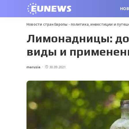
НО
Новости стран Европы - политика, инвестиции и путе
Лимонадницы: до
виды и применен
marusia
30.09.2021
Posted
by