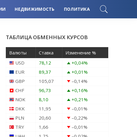
ИИ
НЕДВИЖИМОСТЬ
ПОЛИТИКА
ТАБЛИЦА ОБМЕННЫХ КУРСОВ
Валюты
Ставка
Изменение %
USD
78,12
+0,04
%
EUR
89,37
+0,01
%
GBP
105,07
–0,14
%
CHF
96,73
+0,16
%
NOK
8,10
+0,21
%
DKK
11,95
–0,01
%
PLN
20,60
–0,22
%
TRY
1,66
–0,01
%
UAH
1,75
–0,02
%