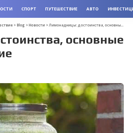
ВОСТИ
СПОРТ
ПУТЕШЕСТВИЕ
АВТО
ИНВЕСТИЦ
шествие
>
Blog
>
Новости
>
Лимонадницы: достоинства, основные виды и применение
стоинства, основные
ие