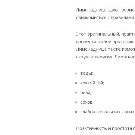
Лимонадницы дают возмож
ознакомиться с правилами
Этот оригинальный, практ
провести любой праздник 
Лимонадница также помож
некую изюминку. Лимонад
воды;
коктейлей;
пива;
соков;
слабоалкогольных напитк
Практичность и простота 