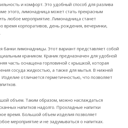
бильность и комфорт. Это удобный способ для разлива
оме этого, лимонадница может стать прекрасным
сить любое мероприятие. Лимонадница станет
о время корпоративов, день рождения, вечеринки,
.
 банки лимонадницы. Этот вариант представляет собой
ециальным краником. Краник предназначен для удобной
хняя часть оснащена горловиной с крышкой, которая
ения сосуда жидкостью, а также для мытья. В нижней
. Изделие отличается герметичностью, что позволяет
апитков.
ой объем. Таким образом, можно наслаждаться
сканных напитков надолго. Прохладные напитки
ное время. Большой объем изделия позволяет
юбое мероприятие и не задумываться о напитках.