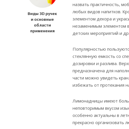
назвать практичность, мо
любых видов напитков. Кр
Виды 3D ручек
элементом декора и укра
и основные
области
незаменимым элементом в
применения
детских мероприятий и др
Популярностью пользуются
стеклянную емкость со сп
дозировки и разлива. Вер
предназначена для наполн
части можно увидеть кран
избежать от протекания н
Лимонадницы имеют больш
неповторимым вкусом изы
особенно актуальны в лет
прекрасно организовать л