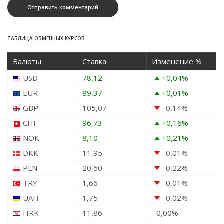
ТАБЛИЦА ОБМЕННЫХ КУРСОВ
Валюты
Ставка
Изменение %
USD
78,12
+0,04
%
EUR
89,37
+0,01
%
GBP
105,07
–0,14
%
CHF
96,73
+0,16
%
NOK
8,10
+0,21
%
DKK
11,95
–0,01
%
PLN
20,60
–0,22
%
TRY
1,66
–0,01
%
UAH
1,75
–0,02
%
HRK
11,86
0,00
%