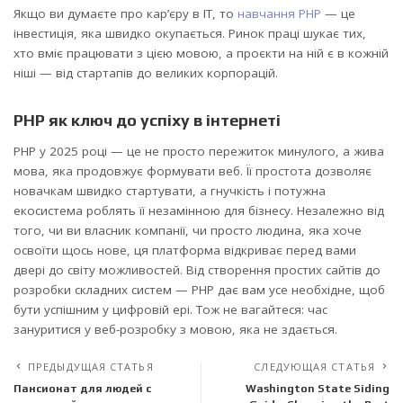
Якщо ви думаєте про кар’єру в IT, то
навчання PHP
— це
інвестиція, яка швидко окупається. Ринок праці шукає тих,
хто вміє працювати з цією мовою, а проєкти на ній є в кожній
ніші — від стартапів до великих корпорацій.
PHP як ключ до успіху в інтернеті
PHP у 2025 році — це не просто пережиток минулого, а жива
мова, яка продовжує формувати веб. Її простота дозволяє
новачкам швидко стартувати, а гнучкість і потужна
екосистема роблять її незамінною для бізнесу. Незалежно від
того, чи ви власник компанії, чи просто людина, яка хоче
освоїти щось нове, ця платформа відкриває перед вами
двері до світу можливостей. Від створення простих сайтів до
розробки складних систем — PHP дає вам усе необхідне, щоб
бути успішним у цифровій ері. Тож не вагайтеся: час
зануритися у веб-розробку з мовою, яка не здається.
ПРЕДЫДУЩАЯ СТАТЬЯ
СЛЕДУЮЩАЯ СТАТЬЯ
Пансионат для людей с
Washington State Siding