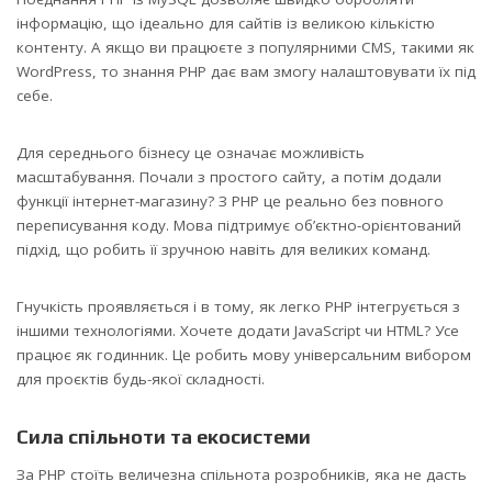
інформацію, що ідеально для сайтів із великою кількістю
контенту. А якщо ви працюєте з популярними CMS, такими як
WordPress, то знання PHP дає вам змогу налаштовувати їх під
себе.
Для середнього бізнесу це означає можливість
масштабування. Почали з простого сайту, а потім додали
функції інтернет-магазину? З PHP це реально без повного
переписування коду. Мова підтримує об’єктно-орієнтований
підхід, що робить її зручною навіть для великих команд.
Гнучкість проявляється і в тому, як легко PHP інтегрується з
іншими технологіями. Хочете додати JavaScript чи HTML? Усе
працює як годинник. Це робить мову універсальним вибором
для проєктів будь-якої складності.
Сила спільноти та екосистеми
За PHP стоїть величезна спільнота розробників, яка не дасть