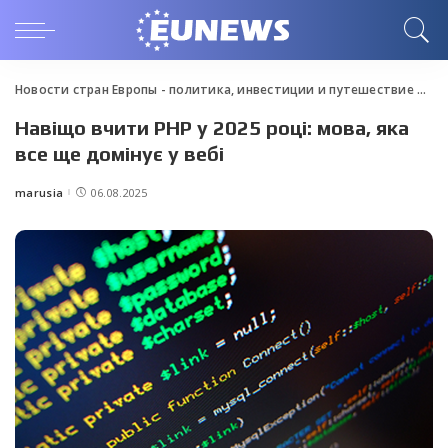
Новости стран Европы - политика, инвестиции и путешествие
>
Blo
Навіщо вчити PHP у 2025 році: мова, яка
все ще домінує у вебі
marusia
06.08.2025
Posted
by