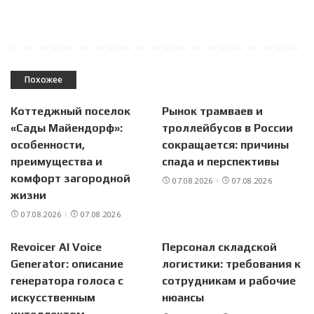
Похожее
Коттеджный поселок
Рынок трамваев и
«Сады Майендорф»:
троллейбусов в России
особенности,
сокращается: причины
преимущества и
спада и перспективы
комфорт загородной
07.08.2026
07.08.2026
жизни
07.08.2026
07.08.2026
Revoicer AI Voice
Персонал складской
Generator: описание
логистики: требования к
генератора голоса с
сотрудникам и рабочие
искусственным
нюансы