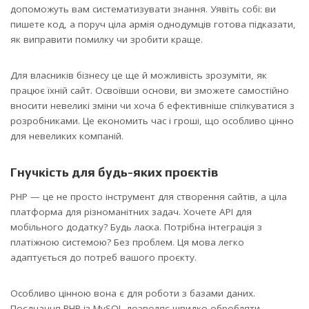
допоможуть вам систематизувати знання. Уявіть собі: ви
пишете код, а поруч ціла армія однодумців готова підказати,
як виправити помилку чи зробити краще.
Для власників бізнесу це ще й можливість зрозуміти, як
працює їхній сайт. Освоївши основи, ви зможете самостійно
вносити невеликі зміни чи хоча б ефективніше спілкуватися з
розробниками. Це економить час і гроші, що особливо цінно
для невеликих компаній.
Гнучкість для будь-яких проєктів
PHP — це не просто інструмент для створення сайтів, а ціла
платформа для різноманітних задач. Хочете API для
мобільного додатку? Будь ласка. Потрібна інтеграція з
платіжною системою? Без проблем. Ця мова легко
адаптується до потреб вашого проєкту.
Особливо цінною вона є для роботи з базами даних.
Поєднання PHP із MySQL дозволяє швидко обробляти