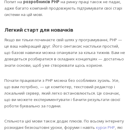
Попит на
розробників PHP
на ринку праці також не падає,
адже багато компаній продовжують підтримувати свої старі
системи на цій мові.
Легкий старт для новачків
Якщо ви тільки починаєте свій шлях у програмуванні, PHP —
це ваш найкращий друг. Його синтаксис настільки простий,
що базові навички можна опанувати за кілька тижнів. Вам не
доведеться розбиратися в складних концепціях — достатньо
знати основи, щоб уже створювати щось корисне.
Почати працювати з PHP можна без особливих зусиль. Усе,
що вам потрібно, — це комп’ютер, текстовий редактор і
локальний сервер, який легко встановлюється. Це означає,
що ви можете експериментувати і бачити результати своєї
роботи буквально за години.
Спільнота цієї мови також додає плюсів. По всьому інтернету
розкидані безкоштовні уроки, форуми і навіть
курси PHP
, які