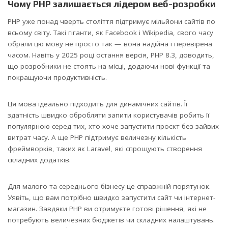
Чому PHP залишається лідером веб-розробки
PHP уже понад чверть століття підтримує мільйони сайтів по
всьому світу. Такі гіганти, як Facebook і Wikipedia, свого часу
обрали цю мову не просто так — вона надійна і перевірена
часом. Навіть у 2025 році остання версія, PHP 8.3, доводить,
що розробники не стоять на місці, додаючи нові функції та
покращуючи продуктивність.
Ця мова ідеально підходить для динамічних сайтів. Її
здатність швидко обробляти запити користувачів робить її
популярною серед тих, хто хоче запустити проєкт без зайвих
витрат часу. А ще PHP підтримує величезну кількість
фреймворків, таких як Laravel, які спрощують створення
складних додатків.
Для малого та середнього бізнесу це справжній порятунок.
Уявіть, що вам потрібно швидко запустити сайт чи інтернет-
магазин. Завдяки PHP ви отримуєте готові рішення, які не
потребують величезних бюджетів чи складних налаштувань.