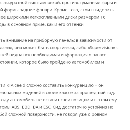
 с аккуратной выштамповкой, противотуманные фары и
й формы задние фонари. Кроме того, стоит выделить
лее широкими легкосплавными диски размером 16
а» в основном яркие, как и его оттенки.
ить внимание на приборную панель: в зависимости от
ания, она может быть спортивная, либо «Supervision» с
 ней видна вся необходимая информация о запасе
асстоянии, которое было пройдено автомобилем и
ти KIA cee’d сложно составить конкуренцию – он
езопасных моделей в своем классе за прошедший год.
 году автомобиль не оставит свои позиции и в этом ему
емы ABS, EBD, BA и ESC. Сид достаточно устойчив не
юбой сложной поверхности, не говоря уже о ровном