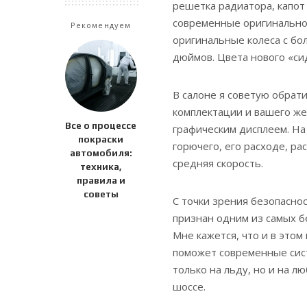
решетка радиатора, капот
современные оригинально
Рекомендуем
оригинальные колеса с бо
дюймов. Цвета нового «сид
В салоне я советую обрат
комплектации и вашего жел
Все о процессе
графическим дисплеем. На
покраски
горючего, его расходе, р
автомобиля:
средняя скорость.
техника,
правила и
советы
С точки зрения безопаснос
признан одним из самых б
Мне кажется, что и в этом
поможет современные сист
только на льду, но и на л
шоссе.