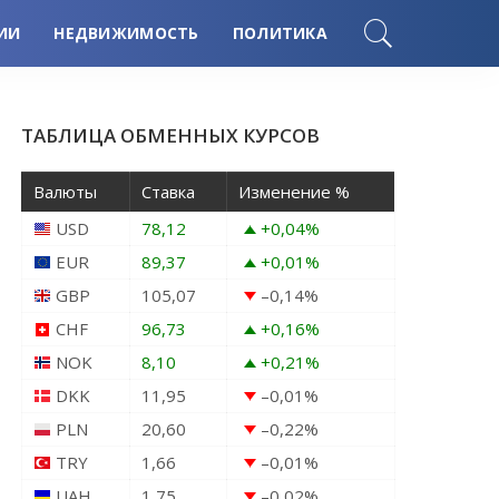
ИИ
НЕДВИЖИМОСТЬ
ПОЛИТИКА
ТАБЛИЦА ОБМЕННЫХ КУРСОВ
Валюты
Ставка
Изменение %
USD
78,12
+0,04
%
EUR
89,37
+0,01
%
GBP
105,07
–0,14
%
CHF
96,73
+0,16
%
NOK
8,10
+0,21
%
DKK
11,95
–0,01
%
PLN
20,60
–0,22
%
TRY
1,66
–0,01
%
UAH
1,75
–0,02
%