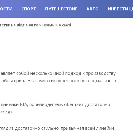
ВОСТИ
СПОРТ
ПУТЕШЕСТВИЕ
АВТО
ИНВЕСТИЦ
шествие
>
Blog
>
Авто
>
Новый KIA cee’d
авляет собой несколько иной подход к производству
собны привлечь самого искушенного потенциального
.
й линейки KIA, производитель обещает достаточно
«сид».
глядит достаточно стильно: привычная всей линейки