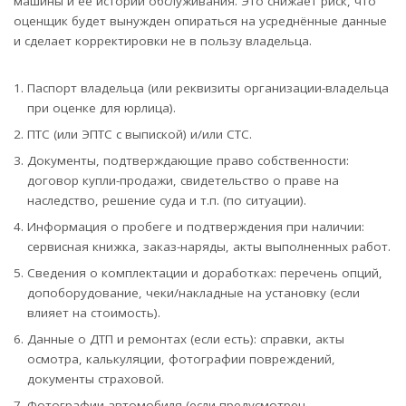
машины и её истории обслуживания. Это снижает риск, что
оценщик будет вынужден опираться на усреднённые данные
и сделает корректировки не в пользу владельца.
Паспорт владельца (или реквизиты организации-владельца
при оценке для юрлица).
ПТС (или ЭПТС с выпиской) и/или СТС.
Документы, подтверждающие право собственности:
договор купли-продажи, свидетельство о праве на
наследство, решение суда и т.п. (по ситуации).
Информация о пробеге и подтверждения при наличии:
сервисная книжка, заказ-наряды, акты выполненных работ.
Сведения о комплектации и доработках: перечень опций,
допоборудование, чеки/накладные на установку (если
влияет на стоимость).
Данные о ДТП и ремонтах (если есть): справки, акты
осмотра, калькуляции, фотографии повреждений,
документы страховой.
Фотографии автомобиля (если предусмотрен