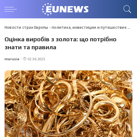
Новости стран Европы - политика, инвестиции и путешествие
>
Blo
Оцінка виробів з золота: що потрібно
знати та правила
marusia
02.06.2025
Posted
by