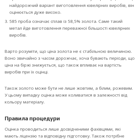
найдорожчий варіант виготовлення ювелірних виробів, він
оцінюється дуже високо.
585 проба означає сплав із 58,5% золота. Саме такий
метал йде виготовлення переважної більшості ювелірних
виробів.
Варто розуміти, що ціна золота не є стабільною величиною.
Воно звичайно з часом дорожчає, хоча бувають періоди, що
ціна на біржі знижується, що також впливає на вартість
виробів при їх оцінці.
Також золото може бути не лише жовтим, а білим, рожевим.
У цьому випадку оцінка може коливатися в залежності від
кольору матеріалу.
Правила процедури
Оцінка проводиться лише досвідченими фахівцями, які
мають ліцензію та відповідну підготовку. Також потрібне