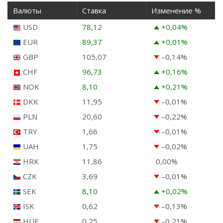
Валюты
Ставка
Изменение %
USD
78,12
+0,04
%
EUR
89,37
+0,01
%
GBP
105,07
–0,14
%
CHF
96,73
+0,16
%
NOK
8,10
+0,21
%
DKK
11,95
–0,01
%
PLN
20,60
–0,22
%
TRY
1,66
–0,01
%
UAH
1,75
–0,02
%
HRK
11,86
0,00
%
CZK
3,69
–0,01
%
SEK
8,10
+0,02
%
ISK
0,62
–0,13
%
HUF
0,25
–0,21
%