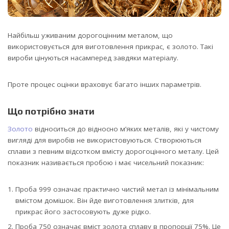
Найбільш уживаним дорогоцінним металом, що
використовується для виготовлення прикрас, є золото. Такі
вироби цінуються насамперед завдяки матеріалу.
Проте процес оцінки враховує багато інших параметрів.
Що потрібно знати
Золото
відноситься до відносно м’яких металів, які у чистому
вигляді для виробів не використовуються. Створюються
сплави з певним відсотком вмісту дорогоцінного металу. Цей
показник називається пробою і має чисельний показник:
Проба 999 означає практично чистий метал із мінімальним
вмістом домішок. Він йде виготовлення злитків, для
прикрас його застосовують дуже рідко.
Проба 750 означає вміст золота сплаву в пропорції 75%. Це