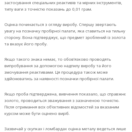
застосування спеціальних реактивів та мірних інструментів,
типу ваги з точністю показань до 0,01 грам.
Оцінка починається з огляду виробу. Спершу звертають
увагу на позначку пробірної палати, яка ставиться на тильну
сторону. Вона підтверджує, що предмет зроблений із золота
та вказує його пробу.
Якщо такого знака немає, то обов’язково проводять
випробування за допомогою надпилу виробу та його
змочування реактивами. Ця процедура також може
здійснюватись за наявності позначки пробірної палати.
Якщо проба підтверджена, вивчення показало, що справжнє
золото, проводиться зважування з зазначеною точністю.
Після отримання всіх об’єктивних відомостей за вказаним
курсом може бути оцінено виріб.
Зазвичай у скупках і ломбардах оцінка металу ведеться лише