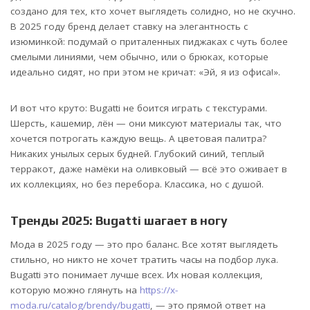
создано для тех, кто хочет выглядеть солидно, но не скучно.
В 2025 году бренд делает ставку на элегантность с
изюминкой: подумай о приталенных пиджаках с чуть более
смелыми линиями, чем обычно, или о брюках, которые
идеально сидят, но при этом не кричат: «Эй, я из офиса!».
И вот что круто: Bugatti не боится играть с текстурами.
Шерсть, кашемир, лён — они миксуют материалы так, что
хочется потрогать каждую вещь. А цветовая палитра?
Никаких унылых серых будней. Глубокий синий, теплый
терракот, даже намёки на оливковый — всё это оживает в
их коллекциях, но без перебора. Классика, но с душой.
Тренды 2025: Bugatti шагает в ногу
Мода в 2025 году — это про баланс. Все хотят выглядеть
стильно, но никто не хочет тратить часы на подбор лука.
Bugatti это понимает лучше всех. Их новая коллекция,
которую можно глянуть на
https://x-
moda.ru/catalog/brendy/bugatti
, — это прямой ответ на