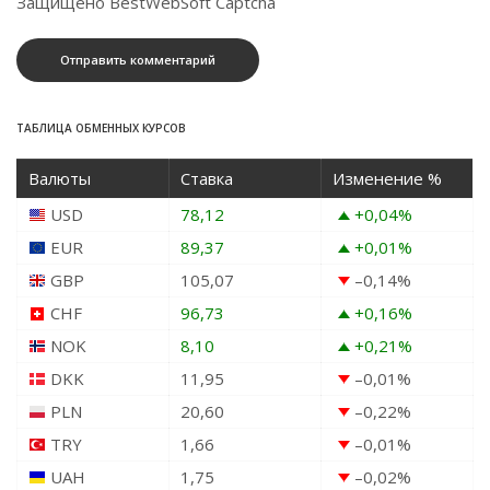
Защищено BestWebSoft Captcha
ТАБЛИЦА ОБМЕННЫХ КУРСОВ
Валюты
Ставка
Изменение %
USD
78,12
+0,04
%
EUR
89,37
+0,01
%
GBP
105,07
–0,14
%
CHF
96,73
+0,16
%
NOK
8,10
+0,21
%
DKK
11,95
–0,01
%
PLN
20,60
–0,22
%
TRY
1,66
–0,01
%
UAH
1,75
–0,02
%