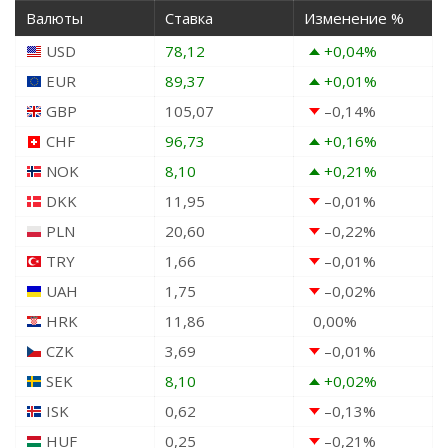
Валюты
Ставка
Изменение %
USD
78,12
+0,04
%
EUR
89,37
+0,01
%
GBP
105,07
–0,14
%
CHF
96,73
+0,16
%
NOK
8,10
+0,21
%
DKK
11,95
–0,01
%
PLN
20,60
–0,22
%
TRY
1,66
–0,01
%
UAH
1,75
–0,02
%
HRK
11,86
0,00
%
CZK
3,69
–0,01
%
SEK
8,10
+0,02
%
ISK
0,62
–0,13
%
HUF
0,25
–0,21
%