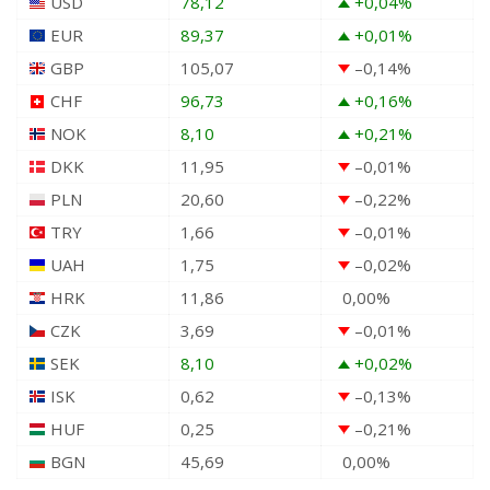
USD
78,12
+0,04
%
EUR
89,37
+0,01
%
GBP
105,07
–0,14
%
CHF
96,73
+0,16
%
NOK
8,10
+0,21
%
DKK
11,95
–0,01
%
PLN
20,60
–0,22
%
TRY
1,66
–0,01
%
UAH
1,75
–0,02
%
HRK
11,86
0,00
%
CZK
3,69
–0,01
%
SEK
8,10
+0,02
%
ISK
0,62
–0,13
%
HUF
0,25
–0,21
%
BGN
45,69
0,00
%