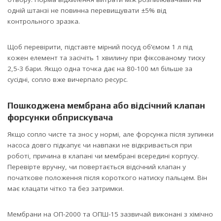
одній штанзі не повинна перевищувати ±5% від
контрольного зразка.
Щоб перевірити, підставте мірний посуд об’ємом 1 л під
кожен елемент та засічіть 1 хвилину при фіксованому тиску
2,5-3 бари. Якщо одна точка дає на 80-100 мл більше за
сусідні, сопло вже вичерпало ресурс.
Пошкоджена мембрана або відсічний клапан
форсунки обприскувача
Якщо сопло чисте та знос у нормі, але форсунка після зупинки
насоса довго підкапує чи навпаки не відкривається при
роботі, причина в клапані чи мембрані всередині корпусу.
Перевірте вручну, чи повертається відсічний клапан у
початкове положення після короткого натиску пальцем. Він
має клацати чітко та без затримки.
Мембрани на ОП-2000 та ОПШ-15 зазвичай виконані з хімічно