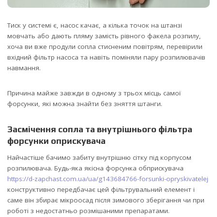
Тиск у системі є, насос качає, а кілька точок на штанзі
мовчать або дають пляму замість рівного факела розпилу,
хоча ви вже продули сопла стисненим повітрям, перевірили
вхідний фільтр насоса та навіть поміняли пару розпилювачів
навмання.
Причина майже завжди в одному з трьох місць самої
форсунки, які можна знайти без зняття штанги.
Засмічення сопла та внутрішнього фільтра
форсунки оприскувача
Найчастіше бачимо забиту внутрішню сітку під корпусом
розпилювача. Будь-яка якісна форсунка обприскувача
https://d-zapchast.com.ua/ua/g143684766-forsunki-opryskivatelej
конструктивно передбачає цей фільтрувальний елемент і
саме він збирає мікроосад після зимового зберігання чи при
роботі з недостатньо розмішаними препаратами.