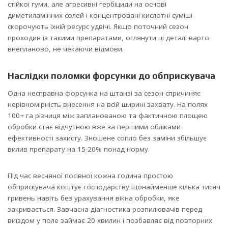
стійкої гуми, але агресивні гербіциди на основі
диметиламінних солей і концентровані кислотні суміші
скорочують їхній ресурс удвічі. Якщо поточний сезон
проходив із такими препаратами, оглянути ці деталі варто
внепланово, не чекаючи відмови.
Наслідки поломки форсунки до обприскувача
Одна несправна форсунка на штанзі за сезон спричиняє
нерівномірність внесення на всій ширині захвату. На полях
100+ га різниця між запланованою та фактичною площею
обробки стає відчутною вже за першими обліками
ефективності захисту. Зношене сопло без заміни збільшує
вилив препарату на 15-20% понад норму.
Під час весняної посівної кожна година простою
обприскувача коштує господарству щонайменше кілька тисяч
гривень навіть без урахування вікна обробки, яке
закривається. Завчасна діагностика розпилювачів перед
виїздом у поле займає 20 хвилин і позбавляє від повторних