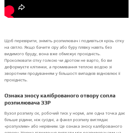
Щоб перевірити, зніміть розпилювач і подивіться крізь сітку
на світло. Якщо бачите сіру або буру плівку навіть без
видимого бруду, вона вже обмежує прохідність.
Проколювати сітку голкою чи дротом не варто, бо ви
деформуєте клітинки, а промивання теплою водою зі
зворотним продуванням у більшості випадків відновлює її
прохідність.
Ознака зносу каліброваного отвору сопла
розпилювача ЗЗР
Вузол розпилу сіє, робочий тиск у нормі, але одна точка дає
більше рідини, ніж сусідні, а факел розпилу виглядає
«розпухлим» або нерівним. Це ознака зносу каліброваного
отвору. Норма відхилення витрати між розпилювачами на