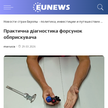
Новости стран Европы - политика, инвестиции и путешествие
>
Blo
Практична діагностика форсунок
обприскувача
marusia
29.03.2026
Posted
by