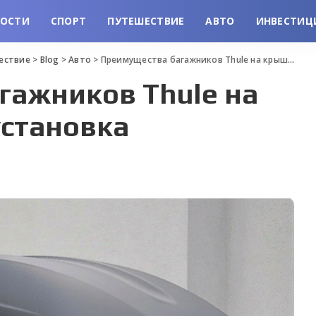
ВОСТИ
СПОРТ
ПУТЕШЕСТВИЕ
АВТО
ИНВЕСТИЦ
шествие
>
Blog
>
Авто
>
Преимущества багажников Thule на крышу авто и их установка
гажников Thule на
установка