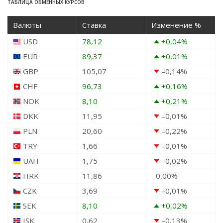
ТАБЛИЦА ОБМЕННЫХ КУРСОВ
Валюты
Ставка
Изменение %
USD
78,12
+0,04
%
EUR
89,37
+0,01
%
GBP
105,07
–0,14
%
CHF
96,73
+0,16
%
NOK
8,10
+0,21
%
DKK
11,95
–0,01
%
PLN
20,60
–0,22
%
TRY
1,66
–0,01
%
UAH
1,75
–0,02
%
HRK
11,86
0,00
%
CZK
3,69
–0,01
%
SEK
8,10
+0,02
%
ISK
0,62
–0,13
%