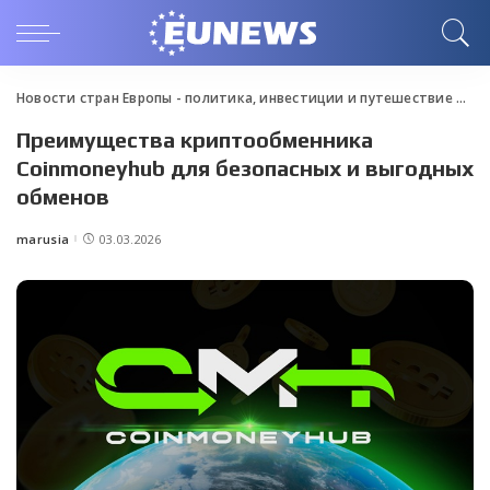
Новости стран Европы - политика, инвестиции и путешествие
>
Blo
Преимущества криптообменника
Coinmoneyhub для безопасных и выгодных
обменов
marusia
03.03.2026
Posted
by