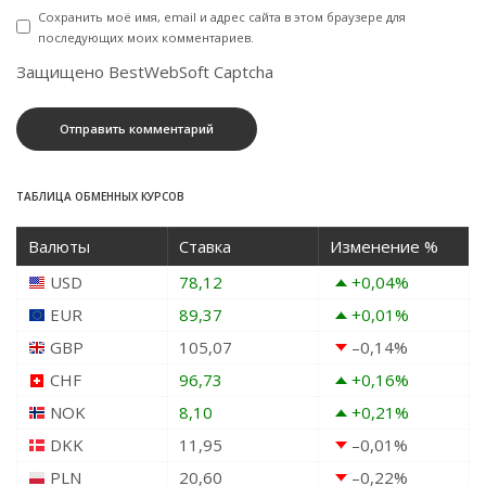
Сохранить моё имя, email и адрес сайта в этом браузере для
последующих моих комментариев.
Защищено BestWebSoft Captcha
ТАБЛИЦА ОБМЕННЫХ КУРСОВ
Валюты
Ставка
Изменение %
USD
78,12
+0,04
%
EUR
89,37
+0,01
%
GBP
105,07
–0,14
%
CHF
96,73
+0,16
%
NOK
8,10
+0,21
%
DKK
11,95
–0,01
%
PLN
20,60
–0,22
%