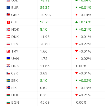
EUR
89.37
+0.01
%
GBP
105.07
–0.14
%
CHF
96.73
+0.16
%
NOK
8.10
+0.21
%
DKK
11.95
–0.01
%
PLN
20.60
–0.22
%
TRY
1.66
–0.01
%
UAH
1.75
–0.02
%
HRK
11.86
0.00
%
CZK
3.69
–0.01
%
SEK
8.10
+0.02
%
ISK
0.62
–0.13
%
HUF
0.25
–0.21
%
BGN
45.69
0.00
%