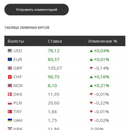
ТАБЛИЦА ОБМЕННЫХ КУРСОВ
Валюты
Ставка
Изменение %
USD
78,12
+0,04
%
EUR
89,37
+0,01
%
GBP
105,07
–0,14
%
CHF
96,73
+0,16
%
NOK
8,10
+0,21
%
DKK
11,95
–0,01
%
PLN
20,60
–0,22
%
TRY
1,66
–0,01
%
UAH
1,75
–0,02
%
HRK
11,86
0,00
%