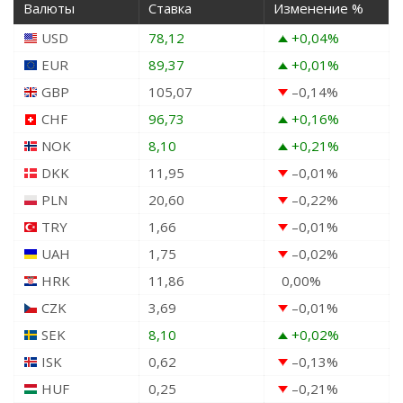
Валюты
Ставка
Изменение %
USD
78,12
+0,04
%
EUR
89,37
+0,01
%
GBP
105,07
–0,14
%
CHF
96,73
+0,16
%
NOK
8,10
+0,21
%
DKK
11,95
–0,01
%
PLN
20,60
–0,22
%
TRY
1,66
–0,01
%
UAH
1,75
–0,02
%
HRK
11,86
0,00
%
CZK
3,69
–0,01
%
SEK
8,10
+0,02
%
ISK
0,62
–0,13
%
HUF
0,25
–0,21
%