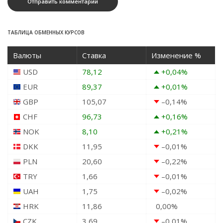
ТАБЛИЦА ОБМЕННЫХ КУРСОВ
Валюты
Ставка
Изменение %
USD
78,12
+0,04
%
EUR
89,37
+0,01
%
GBP
105,07
–0,14
%
CHF
96,73
+0,16
%
NOK
8,10
+0,21
%
DKK
11,95
–0,01
%
PLN
20,60
–0,22
%
TRY
1,66
–0,01
%
UAH
1,75
–0,02
%
HRK
11,86
0,00
%
CZK
3,69
–0,01
%