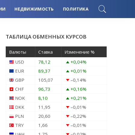
ИИ
НЕДВИЖИМОСТЬ
ПОЛИТИКА
ТАБЛИЦА ОБМЕННЫХ КУРСОВ
Валюты
Ставка
Изменение %
USD
78,12
+0,04
%
EUR
89,37
+0,01
%
GBP
105,07
–0,14
%
CHF
96,73
+0,16
%
NOK
8,10
+0,21
%
DKK
11,95
–0,01
%
PLN
20,60
–0,22
%
TRY
1,66
–0,01
%
UAH
1,75
–0,02
%