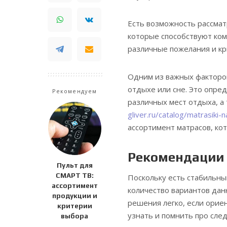
Есть возможность рассмат
которые способствуют ком
различные пожелания и кр
Одним из важных факторо
отдыхе или сне. Это опре
Рекомендуем
различных мест отдыха, а 
gliver.ru/catalog/matrasiki-
ассортимент матрасов, ко
Рекомендации 
Пульт для
СМАРТ ТВ:
Поскольку есть стабильны
ассортимент
количество вариантов да
продукции и
решения легко, если орие
критерии
узнать и помнить про сле
выбора