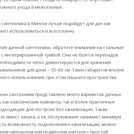
ложного ухода в межсезонье.
я сантехника в Минске лучше подойдет для дач как
ожет использоваться и всесезонно.
 тип дачной сантехники, обратите внимание на стальные
 с интегрированной тумбой. Они не боятся перепадов
 необходимости легко демонтируются для хранения.
вальников для дачи – 50-60 см. Таких габаритов вполне
ного использования, при этом лишнего пространства
зинах сантехники представлено много вариантов дачных
ь как классические компакты, так и более практичные
одходящие для построек без канализации. Такая
 не имеет запаха, а ее обслуживание занимает минимум
 есть возможность подключения к канализации, можно
тном напольном или подвесном унитазе с простой