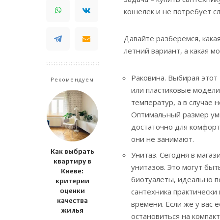
кошелек и не потребует с
Давайте разберемся, кака
летний вариант, а какая м
Раковина. Выбирая этот
Рекомендуем
или пластиковые модели
температур, а в случае
Оптимальный размер умы
достаточно для комфорт
они не занимают.
Как выбрать
Унитаз. Сегодня в мага
квартиру в
унитазов. Это могут быт
Киеве:
биотуалеты, идеально п
критерии
оценки
сантехника практически
качества
времени. Если же у вас
жилья
остановиться на компак