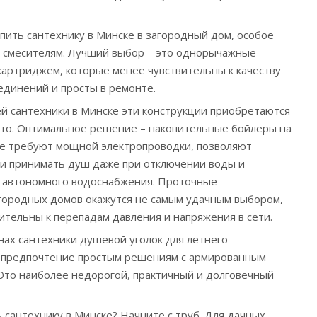
упить сантехнику в Минске в загородный дом, особое
 смесителям. Лучший выбор – это однорычажные
картриджем, которые менее чувствительны к качеству
динений и просты в ремонте.
ей сантехники в Минске эти конструкции приобретаются
сто. Оптимальное решение – накопительные бойлеры на
не требуют мощной электропроводки, позволяют
 и принимать душ даже при отключении воды и
и автономного водоснабжения. Проточные
городных домов окажутся не самым удачным выбором,
вительны к перепадам давления и напряжения в сети.
нах сантехники душевой уголок для летнего
е предпочтение простым решениям с армированным
Это наиболее недорогой, практичный и долговечный
 сантехнику в Минске? Начните с труб. Для дачных