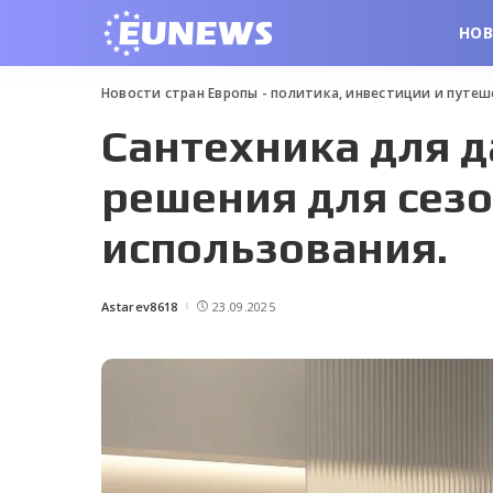
НО
Новости стран Европы - политика, инвестиции и путе
Сантехника для д
решения для сез
использования.
Astarev8618
23.09.2025
Posted
by