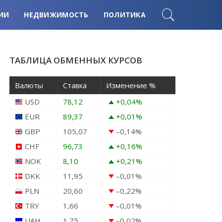
ИИ
НЕДВИЖИМОСТЬ
ПОЛИТИКА
ТАБЛИЦА ОБМЕННЫХ КУРСОВ
Валюты
Ставка
Изменение %
USD
78,12
+0,04
%
EUR
89,37
+0,01
%
GBP
105,07
–0,14
%
CHF
96,73
+0,16
%
NOK
8,10
+0,21
%
DKK
11,95
–0,01
%
PLN
20,60
–0,22
%
TRY
1,66
–0,01
%
UAH
1,75
–0,02
%