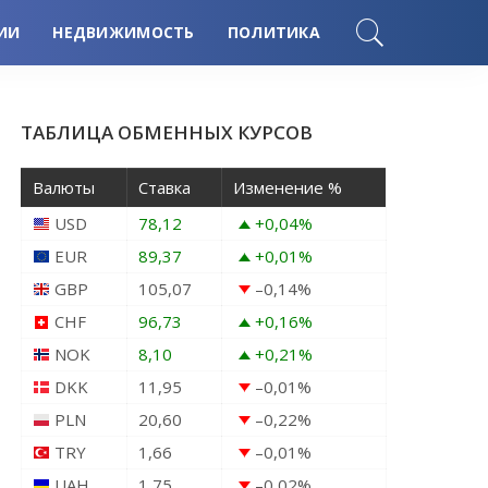
ИИ
НЕДВИЖИМОСТЬ
ПОЛИТИКА
ТАБЛИЦА ОБМЕННЫХ КУРСОВ
Валюты
Ставка
Изменение %
USD
78,12
+0,04
%
EUR
89,37
+0,01
%
GBP
105,07
–0,14
%
CHF
96,73
+0,16
%
NOK
8,10
+0,21
%
DKK
11,95
–0,01
%
PLN
20,60
–0,22
%
TRY
1,66
–0,01
%
UAH
1,75
–0,02
%