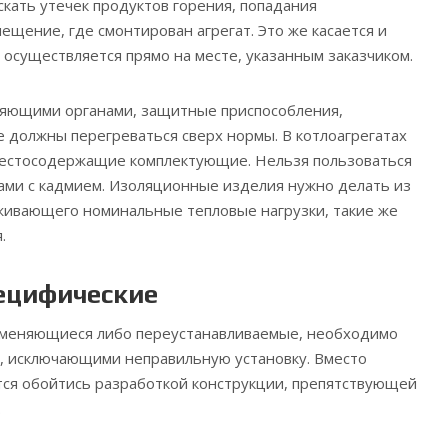
скать утечек продуктов горения, попадания
ещение, где смонтирован агрегат. Это же касается и
 осуществляется прямо на месте, указанным заказчиком.
ляющими органами, защитные приспособления,
е должны перегреваться сверх нормы. В котлоагрегатах
естосодержащие комплектующие. Нельзя пользоваться
ами с кадмием. Изоляционные изделия нужно делать из
живающего номинальные тепловые нагрузки, такие же
.
ецифические
аменяющиеся либо переустанавливаемые, необходимо
, исключающими неправильную установку. Вместо
тся обойтись разработкой конструкции, препятствующей
.