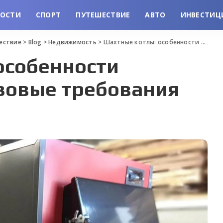
ВОСТИ
СПОРТ
ПУТЕШЕСТВИЕ
АВТО
ИНВЕСТИЦ
шествие
>
Blog
>
Недвижимость
>
Шахтные котлы: особенности конструкции и базовые требования
особенности
азовые требования