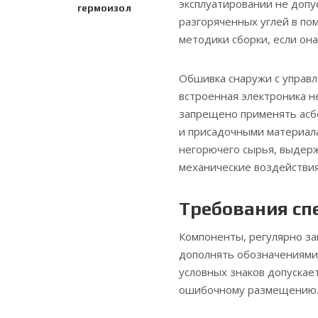
эксплуатировании не допу
гермоизол
разгоряченных углей в пом
методики сборки, если она
Обшивка снаружи с управ
встроенная электроника н
запрещено применять асб
и присадочными материал
негорючего сырья, выдер
механические воздействия
Требования сп
Компоненты, регулярно з
дополнять обозначениями
условных знаков допускае
ошибочному размещению