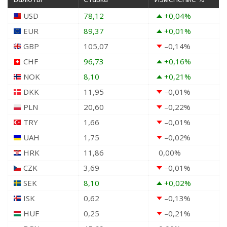
USD
78,12
+0,04
%
EUR
89,37
+0,01
%
GBP
105,07
–0,14
%
CHF
96,73
+0,16
%
NOK
8,10
+0,21
%
DKK
11,95
–0,01
%
PLN
20,60
–0,22
%
TRY
1,66
–0,01
%
UAH
1,75
–0,02
%
HRK
11,86
0,00
%
CZK
3,69
–0,01
%
SEK
8,10
+0,02
%
ISK
0,62
–0,13
%
HUF
0,25
–0,21
%