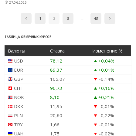
27.06.2025
1
2
3
…
43
ТАБЛИЦА ОБМЕННЫХ КУРСОВ
Валюты
Ставка
Изменение %
USD
78,12
+0,04
%
EUR
89,37
+0,01
%
GBP
105,07
–0,14
%
CHF
96,73
+0,16
%
NOK
8,10
+0,21
%
DKK
11,95
–0,01
%
PLN
20,60
–0,22
%
TRY
1,66
–0,01
%
UAH
1,75
–0,02
%