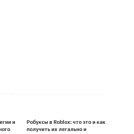
егии и
Робуксы в Roblox: что это и как
ного
получить их легально и