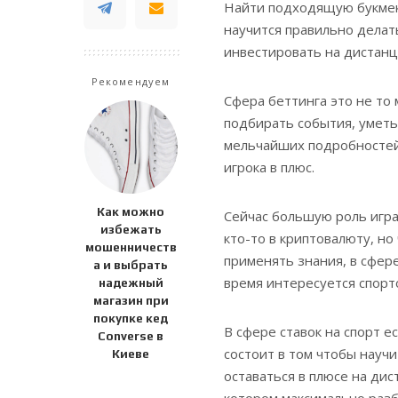
Найти подходящую букмеке
научится правильно дела
инвестировать на дистанц
Рекомендуем
Сфера беттинга это не то
подбирать события, уметь
мельчайших подробностей
игрока в плюс.
Как можно
Сейчас большую роль игра
избежать
кто-то в криптовалюту, но
мошенничеств
применять знания, в сфер
а и выбрать
время интересуется спорт
надежный
магазин при
покупке кед
В сфере ставок на спорт е
Converse в
состоит в том чтобы научи
Киеве
оставаться в плюсе на ди
котором максимально разб