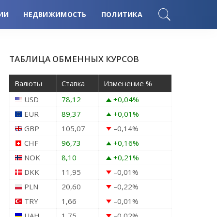
ИИ
НЕДВИЖИМОСТЬ
ПОЛИТИКА
ТАБЛИЦА ОБМЕННЫХ КУРСОВ
Валюты
Ставка
Изменение %
USD
78,12
+0,04
%
EUR
89,37
+0,01
%
GBP
105,07
–0,14
%
CHF
96,73
+0,16
%
NOK
8,10
+0,21
%
DKK
11,95
–0,01
%
PLN
20,60
–0,22
%
TRY
1,66
–0,01
%
UAH
1,75
–0,02
%