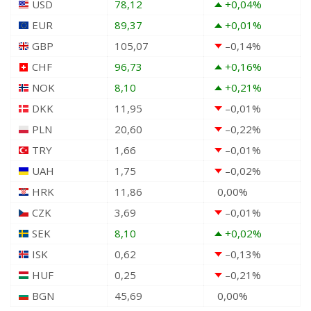
USD
78,12
+0,04
%
EUR
89,37
+0,01
%
GBP
105,07
–0,14
%
CHF
96,73
+0,16
%
NOK
8,10
+0,21
%
DKK
11,95
–0,01
%
PLN
20,60
–0,22
%
TRY
1,66
–0,01
%
UAH
1,75
–0,02
%
HRK
11,86
0,00
%
CZK
3,69
–0,01
%
SEK
8,10
+0,02
%
ISK
0,62
–0,13
%
HUF
0,25
–0,21
%
BGN
45,69
0,00
%