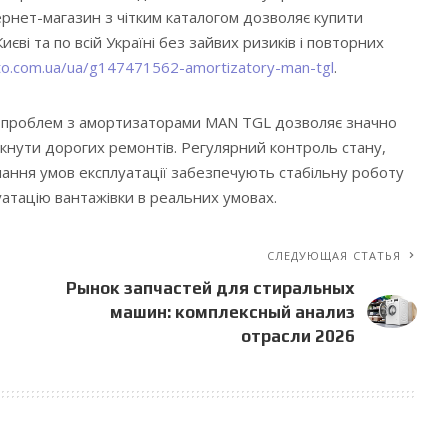
тернет-магазин з чітким каталогом дозволяє купити
ві та по всій Україні без зайвих ризиків і повторних
avto.com.ua/ua/g147471562-amortizatory-man-tgl
.
 проблем з амортизаторами MAN TGL дозволяє значно
икнути дорогих ремонтів. Регулярний контроль стану,
мання умов експлуатації забезпечують стабільну роботу
уатацію вантажівки в реальних умовах.
СЛЕДУЮЩАЯ СТАТЬЯ
Рынок запчастей для стиральных
машин: комплексный анализ
отрасли 2026