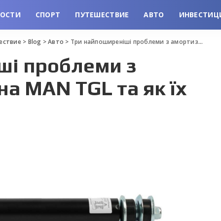
ВОСТИ
СПОРТ
ПУТЕШЕСТВИЕ
АВТО
ИНВЕСТИЦ
шествие
>
Blog
>
Авто
>
Три найпоширеніші проблеми з амортизаторами на MAN TGL та як їх уникнути
ші проблеми з
а MAN TGL та як їх