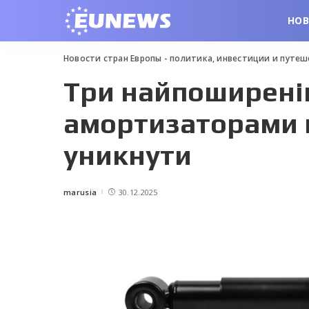
НО
Новости стран Европы - политика, инвестиции и путе
Три найпоширені
амортизаторами н
уникнути
marusia
30.12.2025
Posted
by