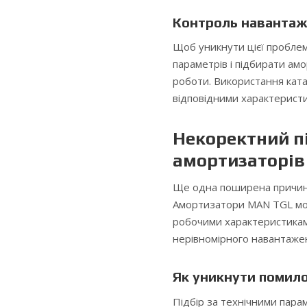
Контроль навантаже
Щоб уникнути цієї пробле
параметрів і підбирати а
роботи. Використання ката
відповідними характеристи
Некоректний п
амортизаторів
Ще одна поширена причин
Амортизатори MAN TGL мож
робочими характеристиками
нерівномірного навантажен
Як уникнути помило
Підбір за технічними пар