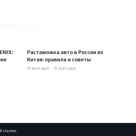
ENIX:
Растаможка авто в России из
ние
Китая: правила и советы
29.07.2026
29.07.2026
й ссылки.