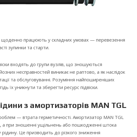
 щоденно працюють у складних умовах — перевезення
асті зупинки та старти.
віски входять до групи вузлів, що зношуються
озних несправностей виникає не раптово, а як наслідок
тації та обслуговуванні. Розуміння найпоширеніших
дь їх уникнути та зберегти ресурс підвіски.
рідини з амортизаторів MAN TGL
роблем — втрата герметичності. Амортизатор MAN TGL
м, а при зношенні ущільнень або пошкодженні штока
 рідину. Це призводить до різкого зниження