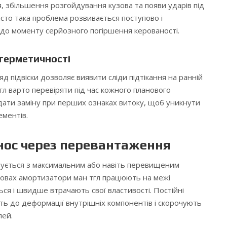
 збільшення розгойдування кузова та появи ударів під
асто така проблема розвивається поступово і
до моменту серйозного погіршення керованості.
 герметичності
д підвіски дозволяє виявити сліди підтікання на ранній
гл варто перевіряти під час кожного планового
адати заміну при перших ознаках витоку, щоб уникнути
ментів.
нос через перевантаження
ується з максимальним або навіть перевищеним
мовах амортизатори ман тгл працюють на межі
ся і швидше втрачають свої властивості. Постійні
ь до деформації внутрішніх компонентів і скорочують
лей.