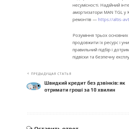
несумісності. Надійний ін
амортизатори MAN TGL у Киє
ремонтів —
https://altis-
Розуміння трьох основних
продовжити їх ресурс і ун
правильний підбір і дотри
підвіски та безпечну експл
ПРЕДЫДУЩАЯ СТАТЬЯ
Швидкий кредит без дзвінків: як
отримати гроші за 10 хвилин
Оставить ответ