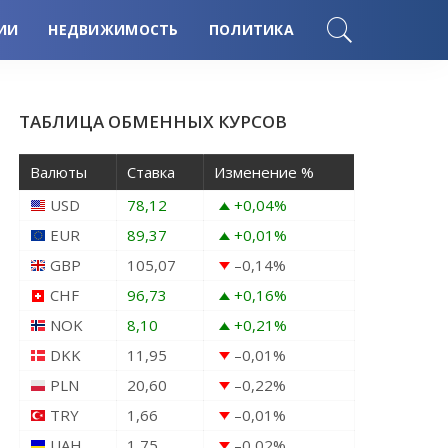
ИИ
НЕДВИЖИМОСТЬ
ПОЛИТИКА
ТАБЛИЦА ОБМЕННЫХ КУРСОВ
Валюты
Ставка
Изменение %
USD
78,12
+0,04
%
EUR
89,37
+0,01
%
GBP
105,07
–0,14
%
CHF
96,73
+0,16
%
NOK
8,10
+0,21
%
DKK
11,95
–0,01
%
PLN
20,60
–0,22
%
TRY
1,66
–0,01
%
UAH
1,75
–0,02
%