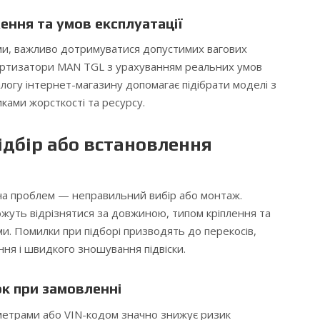
ння та умов експлуатації
ми, важливо дотримуватися допустимих вагових
мортизатори MAN TGL з урахуванням реальних умов
логу інтернет-магазину допомагає підібрати моделі з
ками жорсткості та ресурсу.
ідбір або встановлення
а проблем — неправильний вибір або монтаж.
уть відрізнятися за довжиною, типом кріплення та
. Помилки при підборі призводять до перекосів,
ня і швидкого зношування підвіски.
к при замовленні
аметрами або VIN-кодом значно знижує ризик