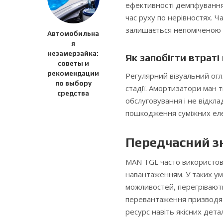
ефективності демпфування,
час руху по нерівностях. Ч
залишається непоміченою 
Автомобильна
я
незамерзайка:
Як запобігти втраті
советы и
рекомендации
Регулярний візуальний огля
по выбору
стадії. Амортизатори ман т
средства
обслуговування і не відкл
пошкодження суміжних еле
Передчасний з
MAN TGL часто використов
навантаженням. У таких у
можливостей, перегрівають
перевантаження призводят
ресурс навіть якісних дета