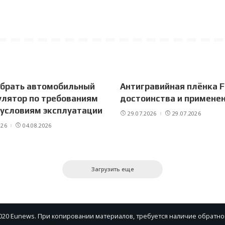
ыбрать автомобильный
Антигравийная плёнка F
лятор по требованиям
достоинства и примене
 условиям эксплуатации
29.07.2026
29.07.2026
026
04.08.2026
Загрузить еще
020 Eunews. При копировании материалов, требуется наличие обратно