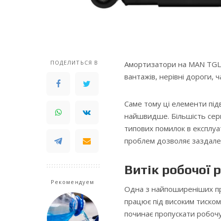
ПОДЕЛИТЬСЯ В
Амортизатори на MAN TGL
вантажів, нерівні дороги, ч
Саме тому ці елементи під
найшвидше. Більшість серй
типових помилок в експлуа
проблем дозволяє заздалегі
Витік робочої 
Рекомендуем
Одна з найпоширеніших п
працює під високим тиско
починає пропускати робочу