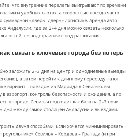
айте, что внутренние перелёты выигрывают по времени
овании и удобных слотах, а скоростные поезда часто
о суммарной «дверь–дверь» логистике. Аренда авто
ке Андалусии, где за 2–4 дня можно связать несколько
льностей, не подстраиваясь под расписания.
 как связать ключевые города без потерь
обно заложить 2–3 дня на центр и однодневные выезды
еговию), а затем перейти к длинному переезду на юг.
ике вариант – поездом из Мадрида в Севилью: вы
 в аэропорт, контроль безопасности и ожидания, а по
сь в городе. Севилья подходит как база на 2–3 ночи:
ь дни между самой столицей Андалусии и выездами.
роить двумя способами. Если хочется минимизировать
«треугольнике» Севилья – Кордова – Гранада (и при