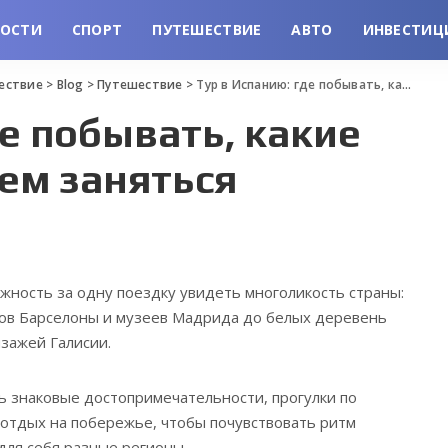
ВОСТИ
СПОРТ
ПУТЕШЕСТВИЕ
АВТО
ИНВЕСТИЦ
шествие
>
Blog
>
Путешествие
>
Тур в Испанию: где побывать, какие места увидеть и чем заняться
де побывать, какие
чем заняться
ожность за одну поездку увидеть многоликость страны:
ов Барселоны и музеев Мадрида до белых деревень
йзажей Галисии.
ь знаковые достопримечательности, прогулки по
 отдых на побережье, чтобы почувствовать ритм
для себя разные регионы.