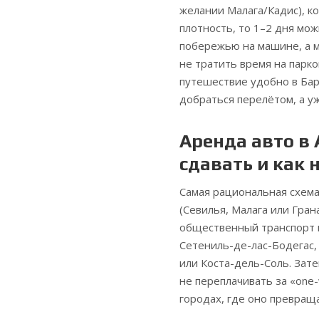
желании Малага/Кадис), к
плотность, то 1–2 дня мо
побережью на машине, а 
не тратить время на парк
путешествие удобно в Бар
добраться перелётом, а у
Аренда авто в 
сдавать и как
Самая рациональная схема
(Севилья, Малага или Гран
общественный транспорт и
Сетениль-де-лас-Бодегас,
или Коста-дель-Соль. Зат
не переплачивать за «one-
городах, где оно превраща