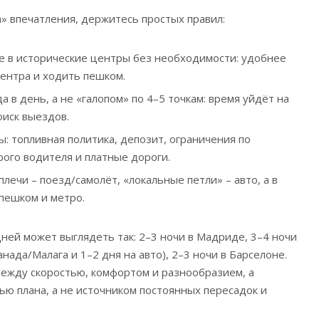
а» впечатления, держитесь простых правил:
 в исторические центры без необходимости: удобнее
центра и ходить пешком.
 в день, а не «галопом» по 4–5 точкам: время уйдёт на
оиск выездов.
: топливная политика, депозит, ограничения по
рого водителя и платные дороги.
лечи – поезд/самолёт, «локальные петли» – авто, а в
пешком и метро.
дней может выглядеть так: 2–3 ночи в Мадриде, 3–4 ночи
анада/Малага и 1–2 дня на авто), 2–3 ночи в Барселоне.
 между скоростью, комфортом и разнообразием, а
ью плана, а не источником постоянных пересадок и