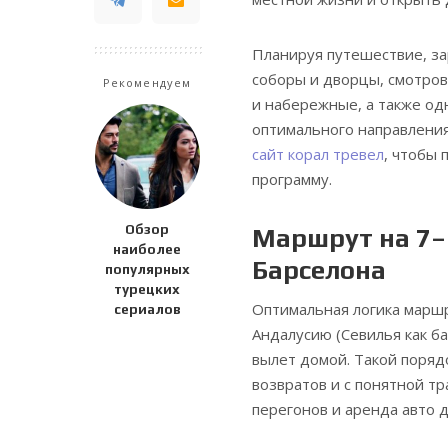
Планируя путешествие, за
соборы и дворцы, смотров
Рекомендуем
и набережные, а также од
оптимального направлени
сайт корал тревел
, чтобы
программу.
Обзор
Маршрут на 7–
наиболее
Барселона
популярных
турецких
Оптимальная логика маршр
сериалов
Андалусию (Севилья как б
вылет домой. Такой поряд
возвратов и с понятной т
перегонов и аренда авто 