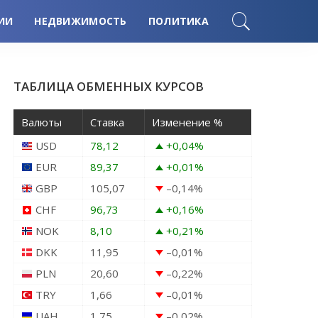
ИИ
НЕДВИЖИМОСТЬ
ПОЛИТИКА
ТАБЛИЦА ОБМЕННЫХ КУРСОВ
Валюты
Ставка
Изменение %
USD
78,12
+0,04
%
EUR
89,37
+0,01
%
GBP
105,07
–0,14
%
CHF
96,73
+0,16
%
NOK
8,10
+0,21
%
DKK
11,95
–0,01
%
PLN
20,60
–0,22
%
TRY
1,66
–0,01
%
UAH
1,75
–0,02
%