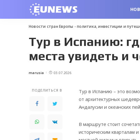
НО
Новости стран Европы - политика, инвестиции и путе
Тур в Испанию: г
места увидеть и 
marusia
03.07.2026
Posted
by
ПОДЕЛИТЬСЯ В
Тур в Испанию – это возм
от архитектурных шедевр
Андалусии и океанских пе
В маршруте стоит сочетат
историческим кварталам и
местной жизни и открыть 