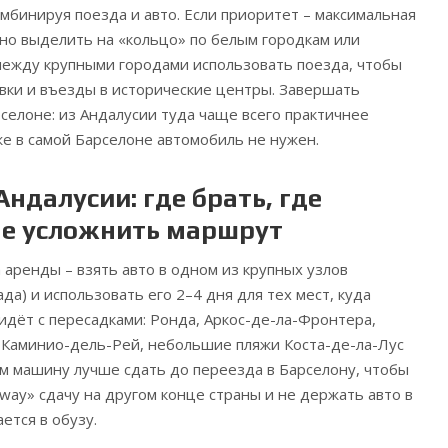
омбинируя поезда и авто. Если приоритет – максимальная
жно выделить на «кольцо» по белым городкам или
между крупными городами использовать поезда, чтобы
овки и въезды в исторические центры. Завершать
селоне: из Андалусии туда чаще всего практичнее
же в самой Барселоне автомобиль не нужен.
Андалусии: где брать, где
 не усложнить маршрут
 аренды – взять авто в одном из крупных узлов
ада) и использовать его 2–4 дня для тех мест, куда
дёт с пересадками: Ронда, Аркос-де-ла-Фронтера,
 Каминио-дель-Рей, небольшие пляжи Коста-де-ла-Лус
ем машину лучше сдать до переезда в Барселону, чтобы
way» сдачу на другом конце страны и не держать авто в
ется в обузу.