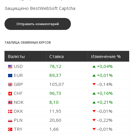
Защищено BestWebSoft Captcha
ТАБЛИЦА ОБМЕННЫХ КУРСОВ
Валюты
Ставка
Изменение %
USD
78,12
+0,04
%
EUR
89,37
+0,01
%
GBP
105,07
–0,14
%
CHF
96,73
+0,16
%
NOK
8,10
+0,21
%
DKK
11,95
–0,01
%
PLN
20,60
–0,22
%
TRY
1,66
–0,01
%