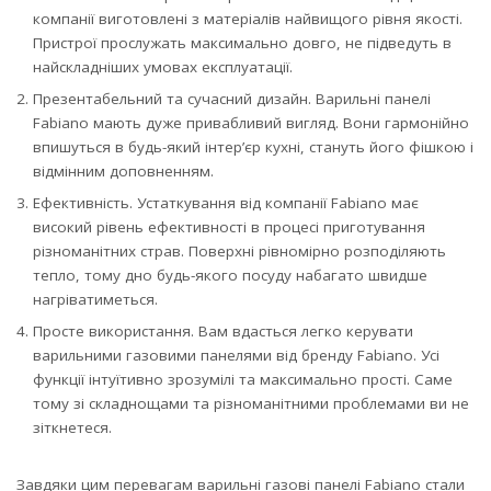
компанії виготовлені з матеріалів найвищого рівня якості.
Пристрої прослужать максимально довго, не підведуть в
найскладніших умовах експлуатації.
Презентабельний та сучасний дизайн. Варильні панелі
Fabiano мають дуже привабливий вигляд. Вони гармонійно
впишуться в будь-який інтер’єр кухні, стануть його фішкою і
відмінним доповненням.
Ефективність. Устаткування від компанії Fabiano має
високий рівень ефективності в процесі приготування
різноманітних страв. Поверхні рівномірно розподіляють
тепло, тому дно будь-якого посуду набагато швидше
нагріватиметься.
Просте використання. Вам вдасться легко керувати
варильними газовими панелями від бренду Fabiano. Усі
функції інтуїтивно зрозумілі та максимально прості. Саме
тому зі складнощами та різноманітними проблемами ви не
зіткнетеся.
Завдяки цим перевагам варильні газові панелі Fabiano стали