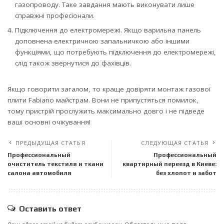
газопроводу. Таке завдання мають виконувати лише
справжні професіонали.
Підключення до електромережі. Якщо варильна панель
доповнена електричною запальничкою або іншими
функціями, що потребують підключення до електромережі,
слід також звернутися до фахівців.
Якщо говорити загалом, то краще довіряти монтаж газової
плити Fabiano майстрам. Вони не припустяться помилок,
тому пристрій прослужить максимально довго і не підведе
ваші основні очікування!
ПРЕДЫДУЩАЯ СТАТЬЯ
СЛЕДУЮЩАЯ СТАТЬЯ
Профессиональный
Профессиональный
очиститель текстиля и ткани
квартирный переезд в Киеве:
салона автомобиля
без хлопот и забот
Оставить ответ