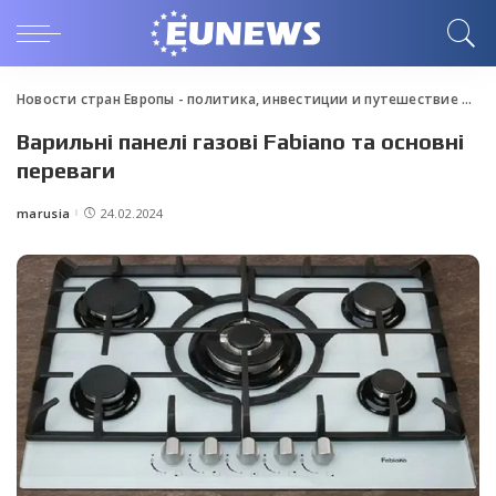
Новости стран Европы - политика, инвестиции и путешествие
>
Blo
Варильні панелі газові Fabiano та основні
переваги
marusia
24.02.2024
Posted
by