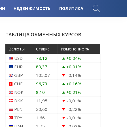
ИИ
НЕДВИЖИМОСТЬ
ПОЛИТИКА
ТАБЛИЦА ОБМЕННЫХ КУРСОВ
Валюты
Ставка
Изменение %
USD
78,12
+0,04
%
EUR
89,37
+0,01
%
GBP
105,07
–0,14
%
CHF
96,73
+0,16
%
NOK
8,10
+0,21
%
DKK
11,95
–0,01
%
PLN
20,60
–0,22
%
TRY
1,66
–0,01
%
UAH
1,75
–0,02
%