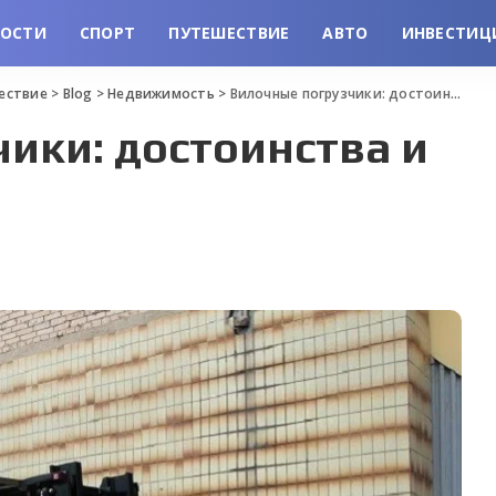
ВОСТИ
СПОРТ
ПУТЕШЕСТВИЕ
АВТО
ИНВЕСТИЦ
шествие
>
Blog
>
Недвижимость
>
Вилочные погрузчики: достоинства и назначение
ики: достоинства и