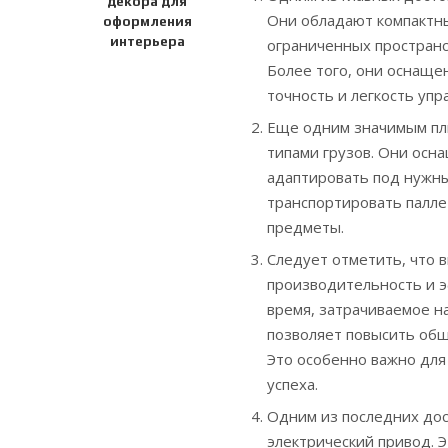
декора для
Они обладают компактны
оформления
интерьера
ограниченных пространст
Более того, они оснаще
точность и легкость уп
Еще одним значимым плю
типами грузов. Они осн
адаптировать под нужны
транспортировать палле
предметы.
Следует отметить, что 
производительность и э
время, затрачиваемое н
позволяет повысить общ
Это особенно важно для
успеха.
Одним из последних дос
электрический привод. 