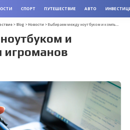
ВОСТИ
СПОРТ
ПУТЕШЕСТВИЕ
АВТО
ИНВЕСТИЦ
шествие
>
Blog
>
Новости
>
Выбираем между ноутбуком и компьютером для игроманов
ноутбуком и
 игроманов