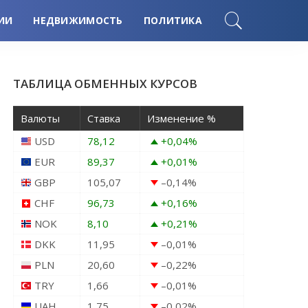
ИИ
НЕДВИЖИМОСТЬ
ПОЛИТИКА
ТАБЛИЦА ОБМЕННЫХ КУРСОВ
Валюты
Ставка
Изменение %
USD
78,12
+0,04
%
EUR
89,37
+0,01
%
GBP
105,07
–0,14
%
CHF
96,73
+0,16
%
NOK
8,10
+0,21
%
DKK
11,95
–0,01
%
PLN
20,60
–0,22
%
TRY
1,66
–0,01
%
UAH
1,75
–0,02
%