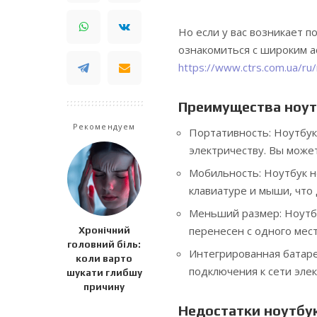
Но если у вас возникает 
ознакомиться с широким а
https://www.ctrs.com.ua/ru/n
Преимущества ноут
Рекомендуем
Портативность: Ноутбук 
электричеству. Вы может
Мобильность: Ноутбук н
клавиатуре и мыши, что
Меньший размер: Ноутбу
перенесен с одного мест
Хронічний
головний біль:
Интегрированная батаре
коли варто
подключения к сети эле
шукати глибшу
причину
Недостатки ноутбук