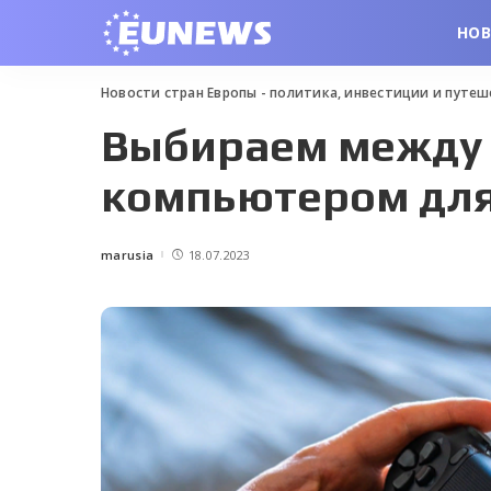
НО
Новости стран Европы - политика, инвестиции и путе
Выбираем между 
компьютером для
marusia
18.07.2023
Posted
by