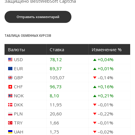
Защищено BestWebSoft Captcha
ТАБЛИЦА ОБМЕННЫХ КУРСОВ
Валюты
Ставка
Изменение %
USD
78,12
+0,04
%
EUR
89,37
+0,01
%
GBP
105,07
–0,14
%
CHF
96,73
+0,16
%
NOK
8,10
+0,21
%
DKK
11,95
–0,01
%
PLN
20,60
–0,22
%
TRY
1,66
–0,01
%
UAH
1,75
–0,02
%