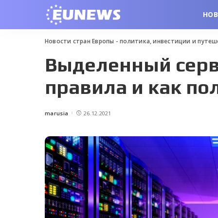
НО
Новости стран Европы - политика, инвестиции и путе
Выделенный серв
правила и как по
marusia
26.12.2021
Posted
by