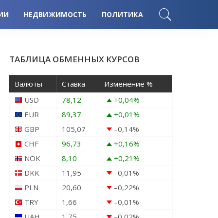
ИИ
НЕДВИЖИМОСТЬ
ПОЛИТИКА
ТАБЛИЦА ОБМЕННЫХ КУРСОВ
Валюты
Ставка
Изменение %
USD
78,12
+0,04
%
EUR
89,37
+0,01
%
GBP
105,07
–0,14
%
CHF
96,73
+0,16
%
NOK
8,10
+0,21
%
DKK
11,95
–0,01
%
PLN
20,60
–0,22
%
TRY
1,66
–0,01
%
UAH
1,75
–0,02
%