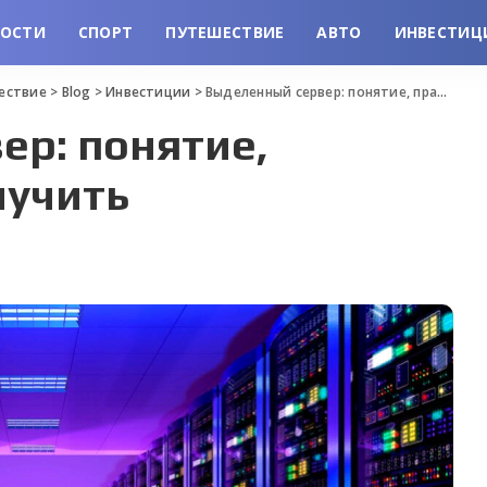
ВОСТИ
СПОРТ
ПУТЕШЕСТВИЕ
АВТО
ИНВЕСТИЦ
шествие
>
Blog
>
Инвестиции
>
Выделенный сервер: понятие, правила и как получить
ер: понятие,
лучить