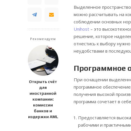
Выделенное пространство
можно рассчитывать на к
соблюдении основных норм
Unihost
– это высокотехно
решение, которое наделе
Рекомендуем
отнестись к выбору нужно
неудобствами в последую
Программное о
При оснащении выделенно
Открыть счёт
программное обеспечение,
для
иностранной
получения высокой произв
компании:
программа сочетает в себ
комиссии
банков и
издержки AML
Предоставляется высока
рабочими и практичными