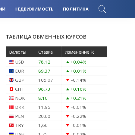
ИИ
НЕДВИЖИМОСТЬ
ПОЛИТИКА
ТАБЛИЦА ОБМЕННЫХ КУРСОВ
Валюты
Ставка
Изменение %
USD
78,12
+0,04
%
EUR
89,37
+0,01
%
GBP
105,07
–0,14
%
CHF
96,73
+0,16
%
NOK
8,10
+0,21
%
DKK
11,95
–0,01
%
PLN
20,60
–0,22
%
TRY
1,66
–0,01
%
UAH
1,75
–0,02
%