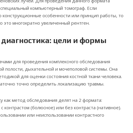
еновских лучей. Для проведения данного формата
 специальный компьютерный томограф. Если
о конструкционные особенности или принцип работы, то
что это многократно увеличенный рентген.
диагностика: цели и формы
ачами для проведения комплексного обследования
й полости, дыхательной и мочеполовой системы. Она
етодикой для оценки состояния костной ткани человека.
аточно точно определить локализацию травмы.
 как метод обследования делят на 2 формата:
с контрастом (болюсное) или без контраста (нативное).
пользовании или неиспользовании контрастного