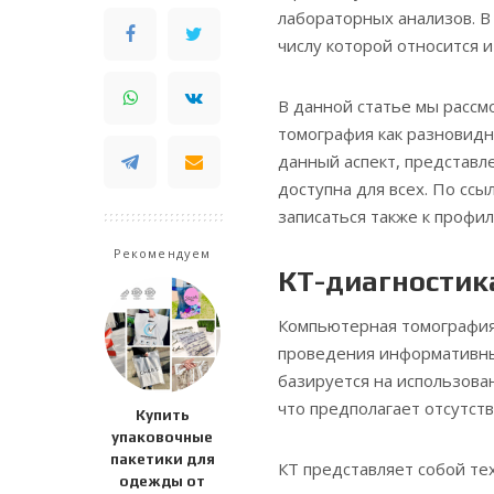
лабораторных анализов. В 
числу которой относится 
В данной статье мы рассм
томография как разновидн
данный аспект, представл
доступна для всех. По сс
записаться также к профи
Рекомендуем
КТ-диагностика
Компьютерная томография
проведения информативны
базируется на использова
что предполагает отсутств
Купить
упаковочные
пакетики для
КТ представляет собой те
одежды от