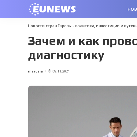
НО
Новости стран Европы - политика, инвестиции и путе
Зачем и как пров
диагностику
marusia
08.11.2021
Posted
by